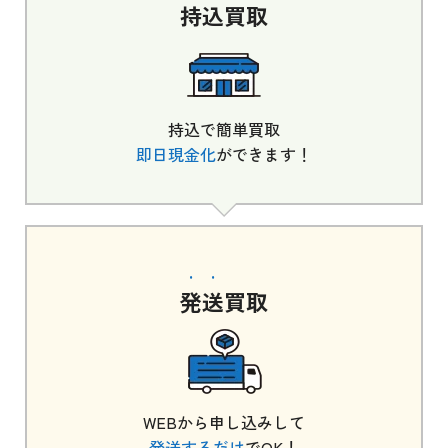
持込
買取
持込で簡単買取
即日現金化
ができます！
発送
買取
WEBから申し込みして
発送するだけ
でOK！