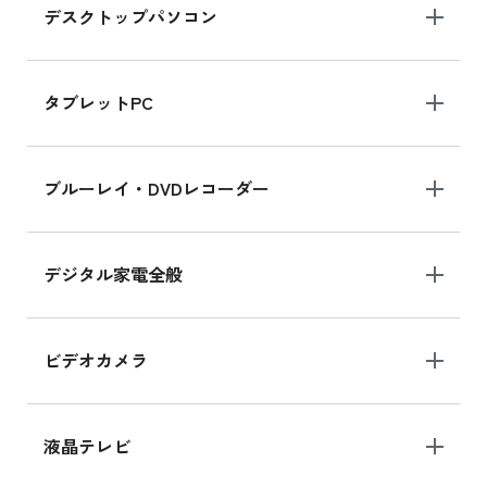
デスクトップパソコン
iPad mini シリーズ 2024
iPad mini 8.3インチ の新品買取価格
タブレットPC
iPhone 16 シリーズ
ブルーレイ・DVDレコーダー
iPhone 16 の新品買取価格
デジタル家電全般
iPad Air 11インチ シリーズ
iPad Air 11インチ の新品買取価格
ビデオカメラ
iPhone 15 128GB シリーズ
iPhone 15 128GB の新品買取価格
液晶テレビ