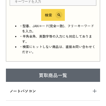
検索
iPhone 16e シリーズ 2025
iPhone 16e シリーズ 2025 新品買取価格はこち
・型番、JANコード(完全一致)、フリーキーワード
ら
を入力。
・半角全角、英数字等の入力にも対応しておりま
す。
・検索にヒットしない商品は、直接お問い合わせく
iPad 11インチ 2025年春モデル
ださい。
iPad 11インチ 2025年春モデル 新品買取価格
はこちら
買取商品一覧
iPad Air 2025年春モデル
iPad Air 2025年春モデル 新品買取価格はこち
ノートパソコン
ら