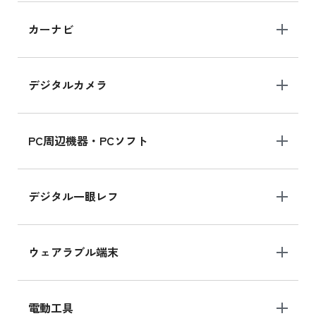
iPad 10.2 Wi-Fi 64GB MK2L3J/A
カーナビ
MK2L3J/Aの新品買取価格はこちら
デジタルカメラ
iPad 10.2 Wi-Fi 64GB MK2K3J/A
MK2K3J/Aの新品買取価格はこちら
PC周辺機器・PCソフト
デジタル一眼レフ
ウェアラブル端末
電動工具