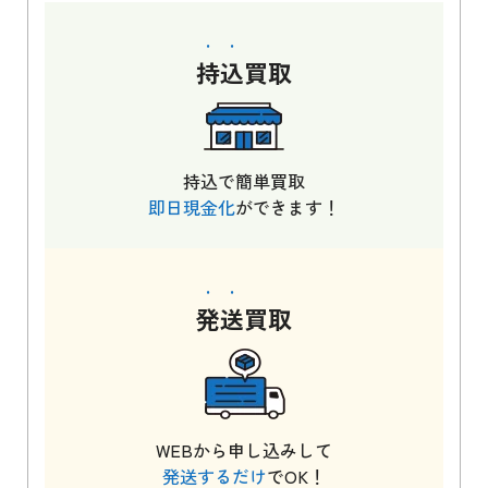
持込
買取
持込で簡単買取
即日現金化
ができます！
発送
買取
WEBから申し込みして
発送するだけ
でOK！