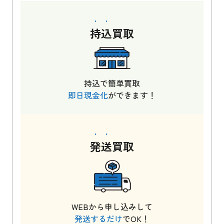
持込
買取
持込で簡単買取
即日現金化
ができます！
発送
買取
WEBから申し込みして
発送するだけ
でOK！