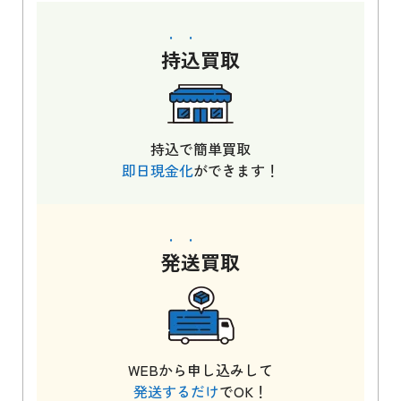
持込
買取
持込で簡単買取
即日現金化
ができます！
発送
買取
WEBから申し込みして
発送するだけ
でOK！