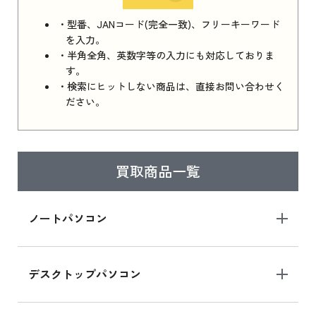
iPhone 16e シリーズ 2025 新品買取価格はこち
・型番、JANコード(完全一致)、フリーキーワード
ら
を入力。
・半角全角、英数字等の入力にも対応しておりま
す。
・検索にヒットしない商品は、直接お問い合わせく
iPad 11インチ 2025年春モデル
ださい。
iPad 11インチ 2025年春モデル 新品買取価格
はこちら
買取商品一覧
iPad Air 2025年春モデル
iPad Air 2025年春モデル 新品買取価格はこち
ノートパソコン
ら
デスクトップパソコン
iPad mini シリーズ 2024
iPad mini 8.3インチ の新品買取価格