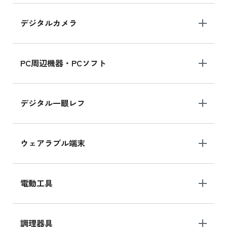
デジタルカメラ
iPad 10.2 Wi-Fi 64GB MK2K3J/A
MK2K3J/Aの新品買取価格はこちら
PC周辺機器・PCソフト
デジタル一眼レフ
ウェアラブル端末
電動工具
調理器具