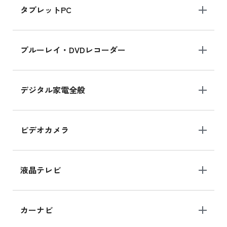
タブレットPC
iPhone 16 シリーズ
ブルーレイ・DVDレコーダー
iPhone 16 の新品買取価格
デジタル家電全般
iPad Air 11インチ シリーズ
iPad Air 11インチ の新品買取価格
ビデオカメラ
iPhone 15 128GB シリーズ
iPhone 15 128GB の新品買取価格
液晶テレビ
iPad 10.2 Wi-Fi 64GB MK2L3J/A
カーナビ
MK2L3J/Aの新品買取価格はこちら