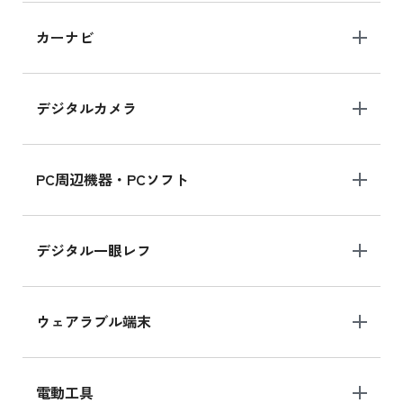
iPad 10.2 Wi-Fi 64GB MK2L3J/A
カーナビ
MK2L3J/Aの新品買取価格はこちら
デジタルカメラ
iPad 10.2 Wi-Fi 64GB MK2K3J/A
MK2K3J/Aの新品買取価格はこちら
PC周辺機器・PCソフト
デジタル一眼レフ
ウェアラブル端末
電動工具