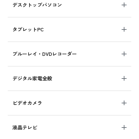
デスクトップパソコン
iPad mini シリーズ 2024
iPad mini 8.3インチ の新品買取価格
タブレットPC
iPhone 16 シリーズ
ブルーレイ・DVDレコーダー
iPhone 16 の新品買取価格
デジタル家電全般
iPad Air 11インチ シリーズ
iPad Air 11インチ の新品買取価格
ビデオカメラ
iPhone 15 128GB シリーズ
iPhone 15 128GB の新品買取価格
液晶テレビ