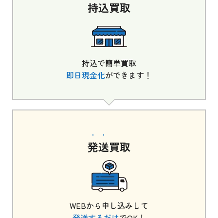
持込
買取
持込で簡単買取
即日現金化
ができます！
発送
買取
WEBから申し込みして
発送するだけ
でOK！