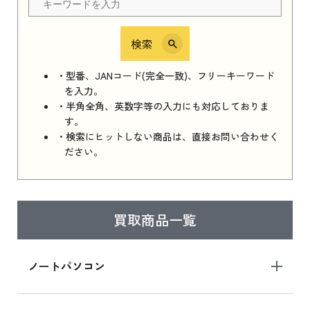
検索
iPhone 16e シリーズ 2025
iPhone 16e シリーズ 2025 新品買取価格はこち
・型番、JANコード(完全一致)、フリーキーワード
ら
を入力。
・半角全角、英数字等の入力にも対応しておりま
す。
・検索にヒットしない商品は、直接お問い合わせく
iPad 11インチ 2025年春モデル
ださい。
iPad 11インチ 2025年春モデル 新品買取価格
はこちら
買取商品一覧
iPad Air 2025年春モデル
iPad Air 2025年春モデル 新品買取価格はこち
ノートパソコン
ら