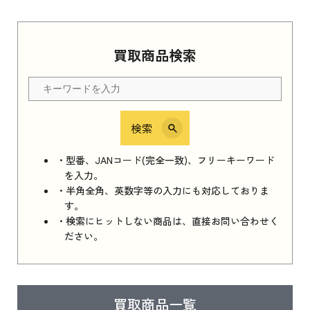
Apple Watch Series 11 2025
買取商品検索
Apple Watch Series 11 2025 新品買取価格はこ
ちら
検索
iPhone 16e シリーズ 2025
iPhone 16e シリーズ 2025 新品買取価格はこち
・型番、JANコード(完全一致)、フリーキーワード
ら
を入力。
・半角全角、英数字等の入力にも対応しておりま
す。
・検索にヒットしない商品は、直接お問い合わせく
iPad 11インチ 2025年春モデル
ださい。
iPad 11インチ 2025年春モデル 新品買取価格
はこちら
買取商品一覧