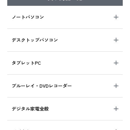
iPad Air 2025年春モデル
iPad Air 2025年春モデル 新品買取価格はこち
ノートパソコン
ら
デスクトップパソコン
iPad mini シリーズ 2024
iPad mini 8.3インチ の新品買取価格
タブレットPC
iPhone 16 シリーズ
ブルーレイ・DVDレコーダー
iPhone 16 の新品買取価格
デジタル家電全般
iPad Air 11インチ シリーズ
iPad Air 11インチ の新品買取価格