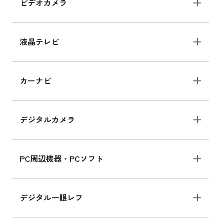
ビデオカメラ
iPhone 15 128GB シリーズ
iPhone 15 128GB の新品買取価格
液晶テレビ
iPad 10.2 Wi-Fi 64GB MK2L3J/A
カーナビ
MK2L3J/Aの新品買取価格はこちら
デジタルカメラ
iPad 10.2 Wi-Fi 64GB MK2K3J/A
MK2K3J/Aの新品買取価格はこちら
PC周辺機器・PCソフト
デジタル一眼レフ