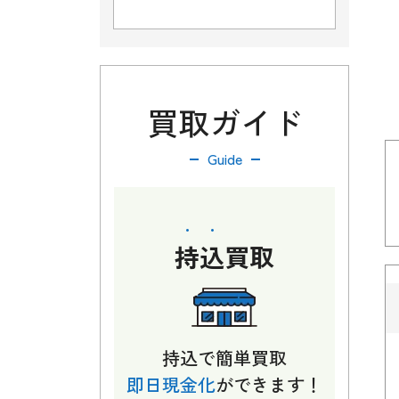
買取ガイド
Guide
持込
買取
持込で簡単買取
即日現金化
ができます！