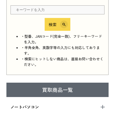
ちら
検索
iPhone 16e シリーズ 2025
iPhone 16e シリーズ 2025 新品買取価格はこち
・型番、JANコード(完全一致)、フリーキーワード
ら
を入力。
・半角全角、英数字等の入力にも対応しておりま
す。
・検索にヒットしない商品は、直接お問い合わせく
iPad 11インチ 2025年春モデル
ださい。
iPad 11インチ 2025年春モデル 新品買取価格
はこちら
買取商品一覧
iPad Air 2025年春モデル
iPad Air 2025年春モデル 新品買取価格はこち
ノートパソコン
ら