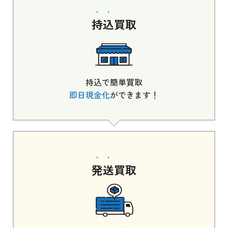
持込
買取
持込で簡単買取
即日現金化
ができます！
発送
買取