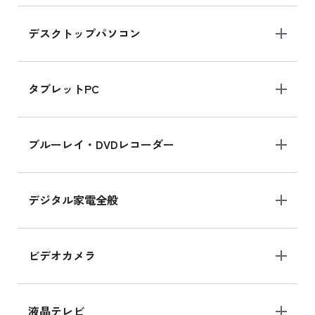
デスクトップパソコン
iPad mini シリーズ 2024
iPad mini 8.3インチ の新品買取価格
タブレットPC
iPhone 16 シリーズ
ブルーレイ・DVDレコーダー
iPhone 16 の新品買取価格
デジタル家電全般
iPad Air 11インチ シリーズ
iPad Air 11インチ の新品買取価格
ビデオカメラ
iPhone 15 128GB シリーズ
iPhone 15 128GB の新品買取価格
液晶テレビ