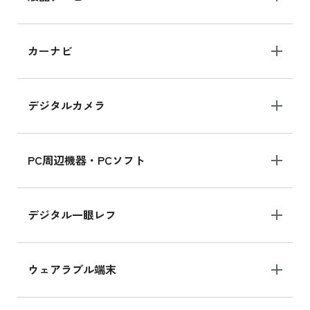
iPad 10.2 Wi-Fi 64GB MK2L3J/A
カーナビ
MK2L3J/Aの新品買取価格はこちら
デジタルカメラ
iPad 10.2 Wi-Fi 64GB MK2K3J/A
MK2K3J/Aの新品買取価格はこちら
PC周辺機器・PCソフト
デジタル一眼レフ
ウェアラブル端末