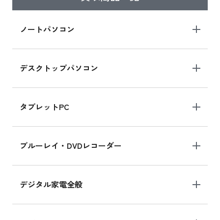
iPad Air 2025年春モデル
iPad Air 2025年春モデル 新品買取価格はこち
ノートパソコン
ら
デスクトップパソコン
iPad mini シリーズ 2024
iPad mini 8.3インチ の新品買取価格
タブレットPC
iPhone 16 シリーズ
ブルーレイ・DVDレコーダー
iPhone 16 の新品買取価格
デジタル家電全般
iPad Air 11インチ シリーズ
iPad Air 11インチ の新品買取価格