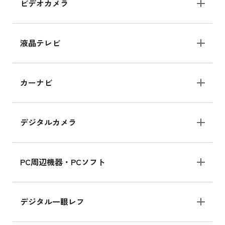
ビデオカメラ
iPhone 15 128GB シリーズ
iPhone 15 128GB の新品買取価格
液晶テレビ
iPad 10.2 Wi-Fi 64GB MK2L3J/A
カーナビ
MK2L3J/Aの新品買取価格はこちら
デジタルカメラ
iPad 10.2 Wi-Fi 64GB MK2K3J/A
MK2K3J/Aの新品買取価格はこちら
PC周辺機器・PCソフト
デジタル一眼レフ