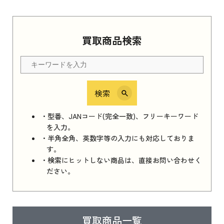
Apple Watch Series 11 2025
買取商品検索
Apple Watch Series 11 2025 新品買取価格はこ
ちら
検索
iPhone 16e シリーズ 2025
iPhone 16e シリーズ 2025 新品買取価格はこち
・型番、JANコード(完全一致)、フリーキーワード
ら
を入力。
・半角全角、英数字等の入力にも対応しておりま
す。
・検索にヒットしない商品は、直接お問い合わせく
iPad 11インチ 2025年春モデル
ださい。
iPad 11インチ 2025年春モデル 新品買取価格
はこちら
買取商品一覧