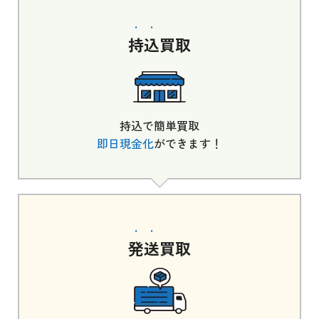
持込
買取
持込で簡単買取
即日現金化
ができます！
発送
買取