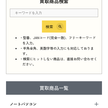
買取商品検索
Apple Watch Series 11 2025 新品買取価格はこ
ちら
検索
iPhone 16e シリーズ 2025
iPhone 16e シリーズ 2025 新品買取価格はこち
・型番、JANコード(完全一致)、フリーキーワード
ら
を入力。
・半角全角、英数字等の入力にも対応しておりま
す。
・検索にヒットしない商品は、直接お問い合わせく
iPad 11インチ 2025年春モデル
ださい。
iPad 11インチ 2025年春モデル 新品買取価格
はこちら
買取商品一覧
iPad Air 2025年春モデル
iPad Air 2025年春モデル 新品買取価格はこち
ノートパソコン
ら