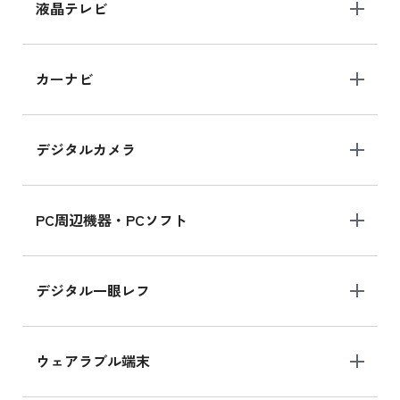
iPhone 15 128GB の新品買取価格
液晶テレビ
iPad 10.2 Wi-Fi 64GB MK2L3J/A
カーナビ
MK2L3J/Aの新品買取価格はこちら
デジタルカメラ
iPad 10.2 Wi-Fi 64GB MK2K3J/A
MK2K3J/Aの新品買取価格はこちら
PC周辺機器・PCソフト
デジタル一眼レフ
ウェアラブル端末