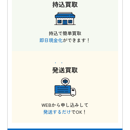
持込
買取
持込で簡単買取
即日現金化
ができます！
発送
買取
WEBから申し込みして
発送するだけ
でOK！