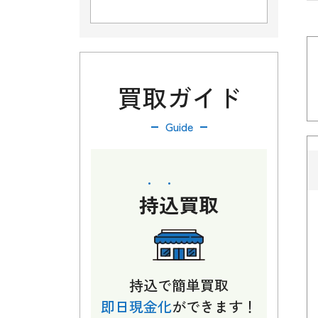
買取ガイド
Guide
持込
買取
持込で簡単買取
即日現金化
ができます！