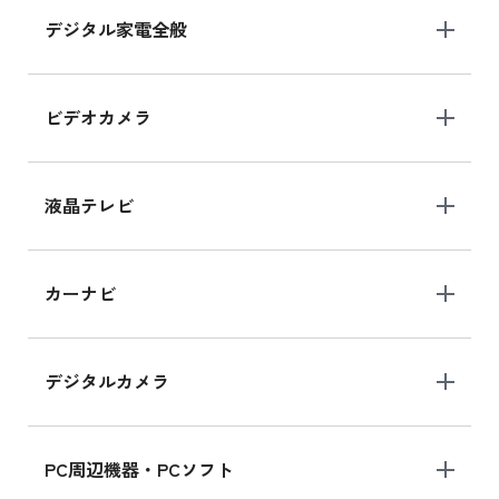
デジタル家電全般
iPad Air 11インチ シリーズ
iPad Air 11インチ の新品買取価格
ビデオカメラ
iPhone 15 128GB シリーズ
iPhone 15 128GB の新品買取価格
液晶テレビ
iPad 10.2 Wi-Fi 64GB MK2L3J/A
カーナビ
MK2L3J/Aの新品買取価格はこちら
デジタルカメラ
iPad 10.2 Wi-Fi 64GB MK2K3J/A
MK2K3J/Aの新品買取価格はこちら
PC周辺機器・PCソフト