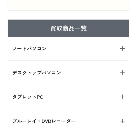
iPad 11インチ 2025年春モデル 新品買取価格
はこちら
買取商品一覧
iPad Air 2025年春モデル
iPad Air 2025年春モデル 新品買取価格はこち
ノートパソコン
ら
デスクトップパソコン
iPad mini シリーズ 2024
iPad mini 8.3インチ の新品買取価格
タブレットPC
iPhone 16 シリーズ
ブルーレイ・DVDレコーダー
iPhone 16 の新品買取価格