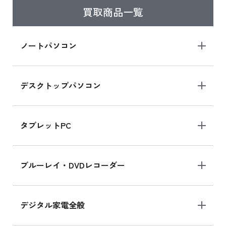
買取商品一覧
iPad Air 2025年春モデル
iPad Air 2025年春モデル 新品買取価格はこち
ノートパソコン
ら
デスクトップパソコン
iPad mini シリーズ 2024
iPad mini 8.3インチ の新品買取価格
タブレットPC
iPhone 16 シリーズ
ブルーレイ・DVDレコーダー
iPhone 16 の新品買取価格
デジタル家電全般
iPad Air 11インチ シリーズ
iPad Air 11インチ の新品買取価格