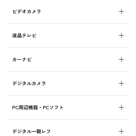
ビデオカメラ
iPhone 15 128GB シリーズ
iPhone 15 128GB の新品買取価格
液晶テレビ
iPad 10.2 Wi-Fi 64GB MK2L3J/A
カーナビ
MK2L3J/Aの新品買取価格はこちら
デジタルカメラ
iPad 10.2 Wi-Fi 64GB MK2K3J/A
MK2K3J/Aの新品買取価格はこちら
PC周辺機器・PCソフト
デジタル一眼レフ