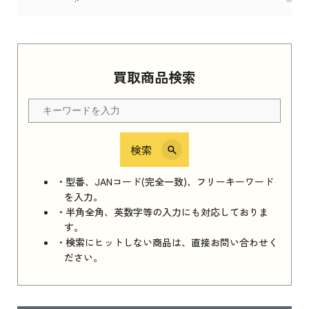
ら
Apple Watch Series 11 2025
買取商品検索
Apple Watch Series 11 2025 新品買取価格はこ
ちら
検索
iPhone 16e シリーズ 2025
iPhone 16e シリーズ 2025 新品買取価格はこち
・型番、JANコード(完全一致)、フリーキーワード
ら
を入力。
・半角全角、英数字等の入力にも対応しておりま
す。
・検索にヒットしない商品は、直接お問い合わせく
iPad 11インチ 2025年春モデル
ださい。
iPad 11インチ 2025年春モデル 新品買取価格
はこちら