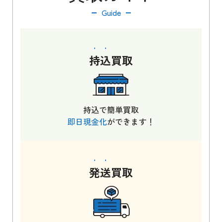
Guide
持込
買取
持込で簡単買取
即日現金化
ができます！
発送
買取