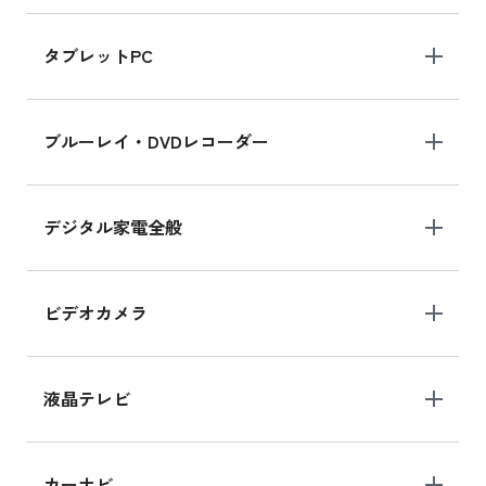
iPad mini 8.3インチ の新品買取価格
タブレットPC
iPhone 16 シリーズ
ブルーレイ・DVDレコーダー
iPhone 16 の新品買取価格
デジタル家電全般
iPad Air 11インチ シリーズ
iPad Air 11インチ の新品買取価格
ビデオカメラ
iPhone 15 128GB シリーズ
iPhone 15 128GB の新品買取価格
液晶テレビ
iPad 10.2 Wi-Fi 64GB MK2L3J/A
カーナビ