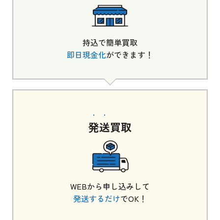
持込で簡単買取
即日現金化
ができます！
発送
買取
WEBから申し込みして
発送するだけ
でOK！