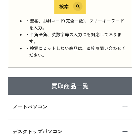
検索
iPhone 16e シリーズ 2025
iPhone 16e シリーズ 2025 新品買取価格はこち
・型番、JANコード(完全一致)、フリーキーワード
ら
を入力。
・半角全角、英数字等の入力にも対応しておりま
す。
・検索にヒットしない商品は、直接お問い合わせく
iPad 11インチ 2025年春モデル
ださい。
iPad 11インチ 2025年春モデル 新品買取価格
はこちら
買取商品一覧
iPad Air 2025年春モデル
iPad Air 2025年春モデル 新品買取価格はこち
ノートパソコン
ら
デスクトップパソコン
iPad mini シリーズ 2024