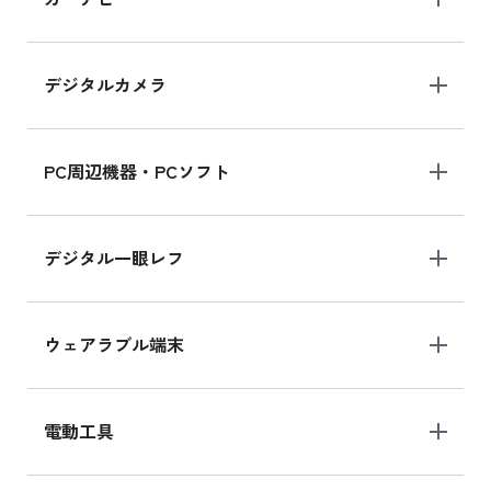
MK2L3J/Aの新品買取価格はこちら
デジタルカメラ
iPad 10.2 Wi-Fi 64GB MK2K3J/A
MK2K3J/Aの新品買取価格はこちら
PC周辺機器・PCソフト
デジタル一眼レフ
ウェアラブル端末
電動工具