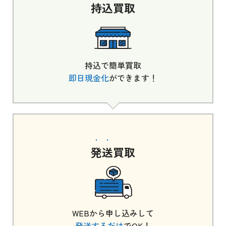
持込
買取
持込で簡単買取
即日現金化
ができます！
発送
買取
WEBから申し込みして
発送するだけ
でOK！