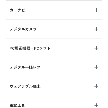
iPad 10.2 Wi-Fi 64GB MK2L3J/A
カーナビ
MK2L3J/Aの新品買取価格はこちら
デジタルカメラ
iPad 10.2 Wi-Fi 64GB MK2K3J/A
MK2K3J/Aの新品買取価格はこちら
PC周辺機器・PCソフト
デジタル一眼レフ
ウェアラブル端末
電動工具