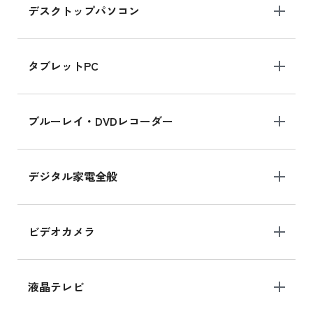
デスクトップパソコン
iPad mini シリーズ 2024
iPad mini 8.3インチ の新品買取価格
タブレットPC
iPhone 16 シリーズ
ブルーレイ・DVDレコーダー
iPhone 16 の新品買取価格
デジタル家電全般
iPad Air 11インチ シリーズ
iPad Air 11インチ の新品買取価格
ビデオカメラ
iPhone 15 128GB シリーズ
iPhone 15 128GB の新品買取価格
液晶テレビ