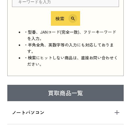
検索
iPhone 16e シリーズ 2025
iPhone 16e シリーズ 2025 新品買取価格はこち
・型番、JANコード(完全一致)、フリーキーワード
ら
を入力。
・半角全角、英数字等の入力にも対応しておりま
す。
・検索にヒットしない商品は、直接お問い合わせく
iPad 11インチ 2025年春モデル
ださい。
iPad 11インチ 2025年春モデル 新品買取価格
はこちら
買取商品一覧
iPad Air 2025年春モデル
iPad Air 2025年春モデル 新品買取価格はこち
ノートパソコン
ら