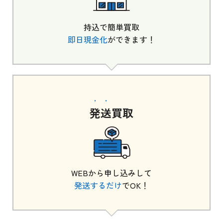
持込で簡単買取
即日現金化
ができます！
発送
買取
WEBから申し込みして
発送するだけ
でOK！