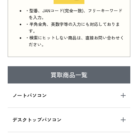
iPhone 16e シリーズ 2025 新品買取価格はこち
・型番、JANコード(完全一致)、フリーキーワード
ら
を入力。
・半角全角、英数字等の入力にも対応しておりま
す。
・検索にヒットしない商品は、直接お問い合わせく
iPad 11インチ 2025年春モデル
ださい。
iPad 11インチ 2025年春モデル 新品買取価格
はこちら
買取商品一覧
iPad Air 2025年春モデル
iPad Air 2025年春モデル 新品買取価格はこち
ノートパソコン
ら
デスクトップパソコン
iPad mini シリーズ 2024
iPad mini 8.3インチ の新品買取価格