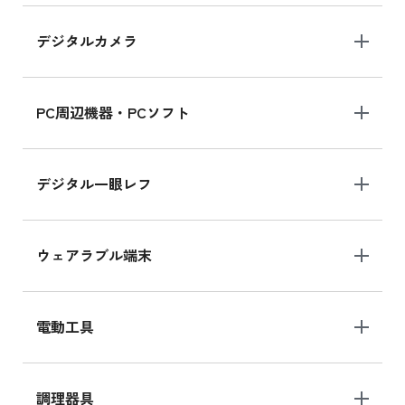
デジタルカメラ
iPad 10.2 Wi-Fi 64GB MK2K3J/A
MK2K3J/Aの新品買取価格はこちら
PC周辺機器・PCソフト
デジタル一眼レフ
ウェアラブル端末
電動工具
調理器具