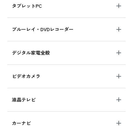
タブレットPC
iPhone 16 シリーズ
ブルーレイ・DVDレコーダー
iPhone 16 の新品買取価格
デジタル家電全般
iPad Air 11インチ シリーズ
iPad Air 11インチ の新品買取価格
ビデオカメラ
iPhone 15 128GB シリーズ
iPhone 15 128GB の新品買取価格
液晶テレビ
iPad 10.2 Wi-Fi 64GB MK2L3J/A
カーナビ
MK2L3J/Aの新品買取価格はこちら