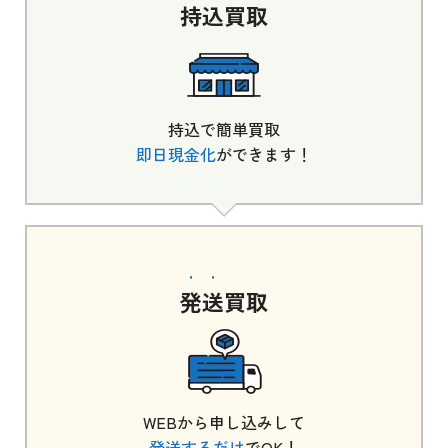
持込
買取
持込で簡単買取
即日現金化
ができます！
発送
買取
WEBから申し込みして
発送するだけ
でOK！