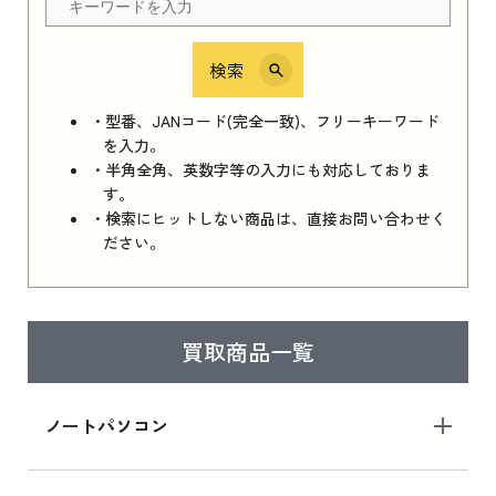
検索
iPhone 16e シリーズ 2025
iPhone 16e シリーズ 2025 新品買取価格はこち
・型番、JANコード(完全一致)、フリーキーワード
ら
を入力。
・半角全角、英数字等の入力にも対応しておりま
す。
・検索にヒットしない商品は、直接お問い合わせく
iPad 11インチ 2025年春モデル
ださい。
iPad 11インチ 2025年春モデル 新品買取価格
はこちら
買取商品一覧
iPad Air 2025年春モデル
iPad Air 2025年春モデル 新品買取価格はこち
ノートパソコン
ら