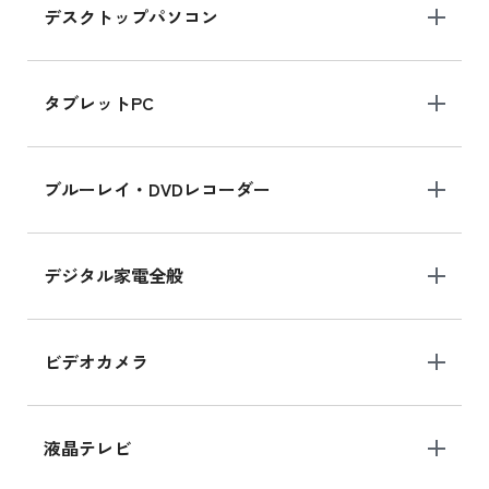
デスクトップパソコン
iPad mini シリーズ 2024
iPad mini 8.3インチ の新品買取価格
タブレットPC
iPhone 16 シリーズ
ブルーレイ・DVDレコーダー
iPhone 16 の新品買取価格
デジタル家電全般
iPad Air 11インチ シリーズ
iPad Air 11インチ の新品買取価格
ビデオカメラ
iPhone 15 128GB シリーズ
iPhone 15 128GB の新品買取価格
液晶テレビ