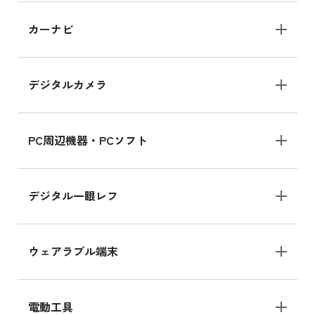
iPad 10.2 Wi-Fi 64GB MK2L3J/A
カーナビ
MK2L3J/Aの新品買取価格はこちら
デジタルカメラ
iPad 10.2 Wi-Fi 64GB MK2K3J/A
MK2K3J/Aの新品買取価格はこちら
PC周辺機器・PCソフト
デジタル一眼レフ
ウェアラブル端末
電動工具