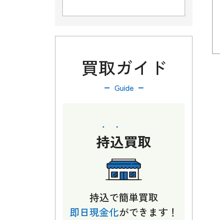
買取ガイド
Guide
持込
買取
持込で簡単買取
即日現金化
ができます！