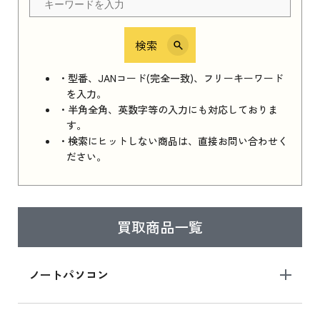
検索
iPhone 16e シリーズ 2025
iPhone 16e シリーズ 2025 新品買取価格はこち
・型番、JANコード(完全一致)、フリーキーワード
ら
を入力。
・半角全角、英数字等の入力にも対応しておりま
す。
・検索にヒットしない商品は、直接お問い合わせく
iPad 11インチ 2025年春モデル
ださい。
iPad 11インチ 2025年春モデル 新品買取価格
はこちら
買取商品一覧
iPad Air 2025年春モデル
iPad Air 2025年春モデル 新品買取価格はこち
ノートパソコン
ら