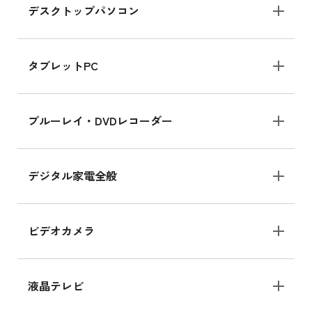
デスクトップパソコン
iPad mini シリーズ 2024
iPad mini 8.3インチ の新品買取価格
タブレットPC
iPhone 16 シリーズ
ブルーレイ・DVDレコーダー
iPhone 16 の新品買取価格
デジタル家電全般
iPad Air 11インチ シリーズ
iPad Air 11インチ の新品買取価格
ビデオカメラ
iPhone 15 128GB シリーズ
iPhone 15 128GB の新品買取価格
液晶テレビ