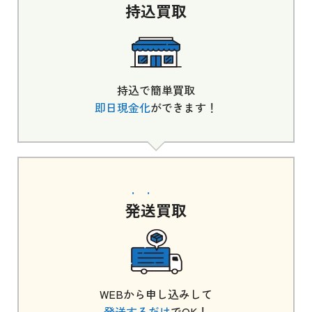
持込
買取
持込で簡単買取
即日現金化
ができます！
発送
買取
WEBから申し込みして
発送するだけ
でOK！