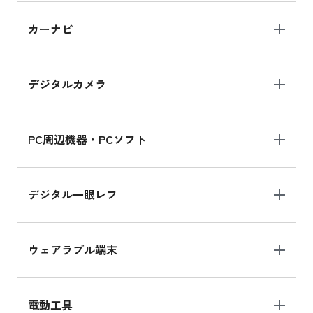
iPad 10.2 Wi-Fi 64GB MK2L3J/A
カーナビ
MK2L3J/Aの新品買取価格はこちら
デジタルカメラ
iPad 10.2 Wi-Fi 64GB MK2K3J/A
MK2K3J/Aの新品買取価格はこちら
PC周辺機器・PCソフト
デジタル一眼レフ
ウェアラブル端末
電動工具