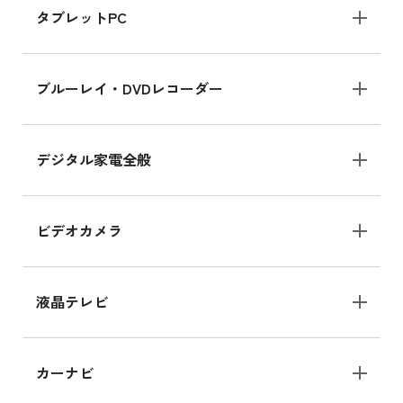
タブレットPC
iPhone 16 シリーズ
ブルーレイ・DVDレコーダー
iPhone 16 の新品買取価格
デジタル家電全般
iPad Air 11インチ シリーズ
iPad Air 11インチ の新品買取価格
ビデオカメラ
iPhone 15 128GB シリーズ
iPhone 15 128GB の新品買取価格
液晶テレビ
iPad 10.2 Wi-Fi 64GB MK2L3J/A
カーナビ
MK2L3J/Aの新品買取価格はこちら