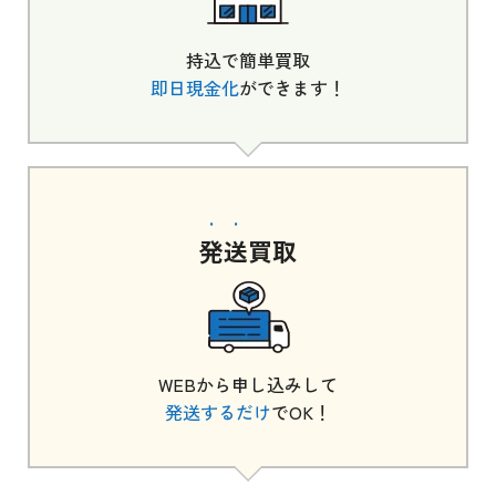
持込で簡単買取
即日現金化
ができます！
発送
買取
WEBから申し込みして
発送するだけ
でOK！