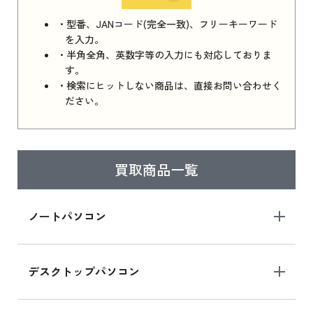
iPhone 16e シリーズ 2025 新品買取価格はこち
・型番、JANコード(完全一致)、フリーキーワード
ら
を入力。
・半角全角、英数字等の入力にも対応しておりま
す。
・検索にヒットしない商品は、直接お問い合わせく
iPad 11インチ 2025年春モデル
ださい。
iPad 11インチ 2025年春モデル 新品買取価格
はこちら
買取商品一覧
iPad Air 2025年春モデル
iPad Air 2025年春モデル 新品買取価格はこち
ノートパソコン
ら
デスクトップパソコン
iPad mini シリーズ 2024
iPad mini 8.3インチ の新品買取価格