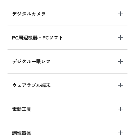
デジタルカメラ
iPad 10.2 Wi-Fi 64GB MK2K3J/A
MK2K3J/Aの新品買取価格はこちら
PC周辺機器・PCソフト
デジタル一眼レフ
ウェアラブル端末
電動工具
調理器具