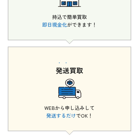
持込で簡単買取
即日現金化
ができます！
発送
買取
WEBから申し込みして
発送するだけ
でOK！