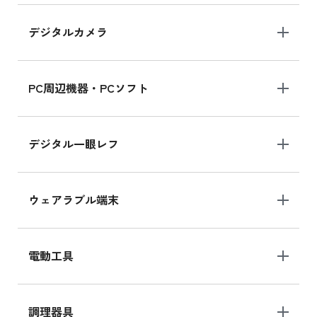
デジタルカメラ
iPad 10.2 Wi-Fi 64GB MK2K3J/A
MK2K3J/Aの新品買取価格はこちら
PC周辺機器・PCソフト
デジタル一眼レフ
ウェアラブル端末
電動工具
調理器具