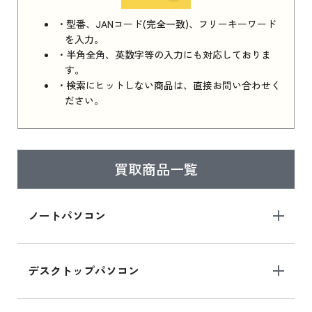
iPhone 16e シリーズ 2025 新品買取価格はこち
・型番、JANコード(完全一致)、フリーキーワード
ら
を入力。
・半角全角、英数字等の入力にも対応しておりま
す。
・検索にヒットしない商品は、直接お問い合わせく
iPad 11インチ 2025年春モデル
ださい。
iPad 11インチ 2025年春モデル 新品買取価格
はこちら
買取商品一覧
iPad Air 2025年春モデル
iPad Air 2025年春モデル 新品買取価格はこち
ノートパソコン
ら
デスクトップパソコン
iPad mini シリーズ 2024
iPad mini 8.3インチ の新品買取価格