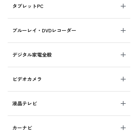
タブレットPC
iPhone 16 シリーズ
ブルーレイ・DVDレコーダー
iPhone 16 の新品買取価格
デジタル家電全般
iPad Air 11インチ シリーズ
iPad Air 11インチ の新品買取価格
ビデオカメラ
iPhone 15 128GB シリーズ
iPhone 15 128GB の新品買取価格
液晶テレビ
iPad 10.2 Wi-Fi 64GB MK2L3J/A
カーナビ
MK2L3J/Aの新品買取価格はこちら