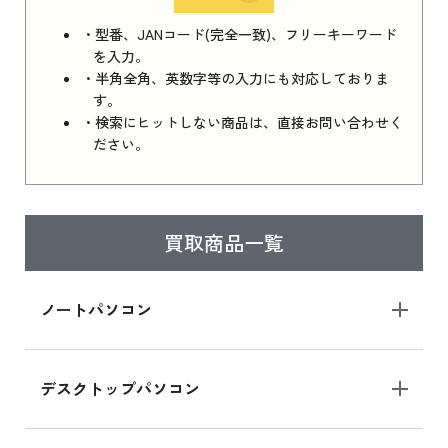
iPhone 16e シリーズ 2025 新品買取価格はこち
・型番、JANコード(完全一致)、フリーキーワード
ら
を入力。
・半角全角、英数字等の入力にも対応しておりま
す。
・検索にヒットしない商品は、直接お問い合わせく
iPad 11インチ 2025年春モデル
ださい。
iPad 11インチ 2025年春モデル 新品買取価格
はこちら
買取商品一覧
iPad Air 2025年春モデル
iPad Air 2025年春モデル 新品買取価格はこち
ノートパソコン
ら
デスクトップパソコン
iPad mini シリーズ 2024
iPad mini 8.3インチ の新品買取価格