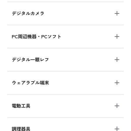
デジタルカメラ
iPad 10.2 Wi-Fi 64GB MK2K3J/A
MK2K3J/Aの新品買取価格はこちら
PC周辺機器・PCソフト
デジタル一眼レフ
ウェアラブル端末
電動工具
調理器具