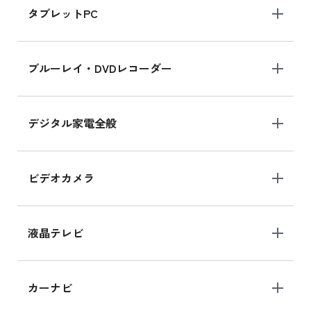
タブレットPC
iPhone 16 シリーズ
ブルーレイ・DVDレコーダー
iPhone 16 の新品買取価格
デジタル家電全般
iPad Air 11インチ シリーズ
iPad Air 11インチ の新品買取価格
ビデオカメラ
iPhone 15 128GB シリーズ
iPhone 15 128GB の新品買取価格
液晶テレビ
iPad 10.2 Wi-Fi 64GB MK2L3J/A
カーナビ
MK2L3J/Aの新品買取価格はこちら