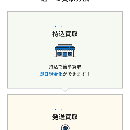
持込
買取
持込で簡単買取
即日現金化
ができます！
発送
買取