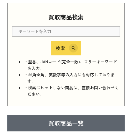
Apple Watch Series 11 2025
買取商品検索
Apple Watch Series 11 2025 新品買取価格はこ
ちら
検索
iPhone 16e シリーズ 2025
iPhone 16e シリーズ 2025 新品買取価格はこち
・型番、JANコード(完全一致)、フリーキーワード
ら
を入力。
・半角全角、英数字等の入力にも対応しておりま
す。
・検索にヒットしない商品は、直接お問い合わせく
iPad 11インチ 2025年春モデル
ださい。
iPad 11インチ 2025年春モデル 新品買取価格
はこちら
買取商品一覧
iPad Air 2025年春モデル