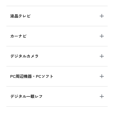
iPhone 15 128GB シリーズ
iPhone 15 128GB の新品買取価格
液晶テレビ
iPad 10.2 Wi-Fi 64GB MK2L3J/A
カーナビ
MK2L3J/Aの新品買取価格はこちら
デジタルカメラ
iPad 10.2 Wi-Fi 64GB MK2K3J/A
MK2K3J/Aの新品買取価格はこちら
PC周辺機器・PCソフト
デジタル一眼レフ