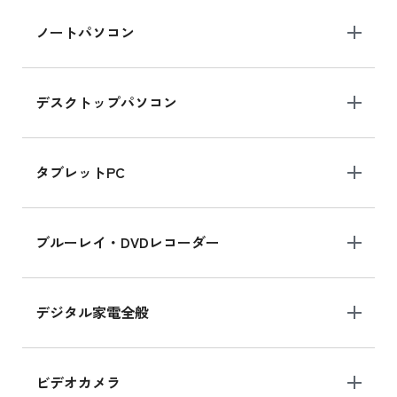
iPad Air 2025年春モデル 新品買取価格はこち
ノートパソコン
ら
デスクトップパソコン
iPad mini シリーズ 2024
iPad mini 8.3インチ の新品買取価格
タブレットPC
iPhone 16 シリーズ
ブルーレイ・DVDレコーダー
iPhone 16 の新品買取価格
デジタル家電全般
iPad Air 11インチ シリーズ
iPad Air 11インチ の新品買取価格
ビデオカメラ