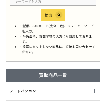
検索
iPhone 16e シリーズ 2025
iPhone 16e シリーズ 2025 新品買取価格はこち
・型番、JANコード(完全一致)、フリーキーワード
ら
を入力。
・半角全角、英数字等の入力にも対応しておりま
す。
・検索にヒットしない商品は、直接お問い合わせく
iPad 11インチ 2025年春モデル
ださい。
iPad 11インチ 2025年春モデル 新品買取価格
はこちら
買取商品一覧
iPad Air 2025年春モデル
iPad Air 2025年春モデル 新品買取価格はこち
ノートパソコン
ら