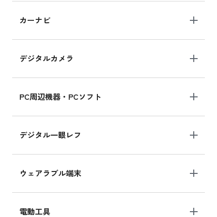
iPad 10.2 Wi-Fi 64GB MK2L3J/A
カーナビ
MK2L3J/Aの新品買取価格はこちら
デジタルカメラ
iPad 10.2 Wi-Fi 64GB MK2K3J/A
MK2K3J/Aの新品買取価格はこちら
PC周辺機器・PCソフト
デジタル一眼レフ
ウェアラブル端末
電動工具