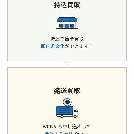
持込
買取
持込で簡単買取
即日現金化
ができます！
発送
買取
WEBから申し込みして
発送するだけ
でOK！