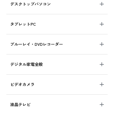
デスクトップパソコン
iPad mini シリーズ 2024
iPad mini 8.3インチ の新品買取価格
タブレットPC
iPhone 16 シリーズ
ブルーレイ・DVDレコーダー
iPhone 16 の新品買取価格
デジタル家電全般
iPad Air 11インチ シリーズ
iPad Air 11インチ の新品買取価格
ビデオカメラ
iPhone 15 128GB シリーズ
iPhone 15 128GB の新品買取価格
液晶テレビ