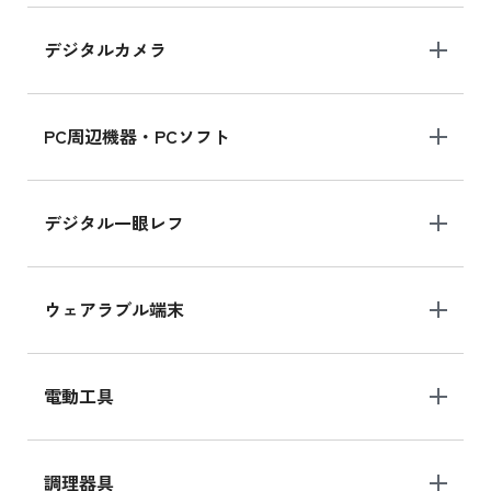
デジタルカメラ
iPad 10.2 Wi-Fi 64GB MK2K3J/A
MK2K3J/Aの新品買取価格はこちら
PC周辺機器・PCソフト
デジタル一眼レフ
ウェアラブル端末
電動工具
調理器具