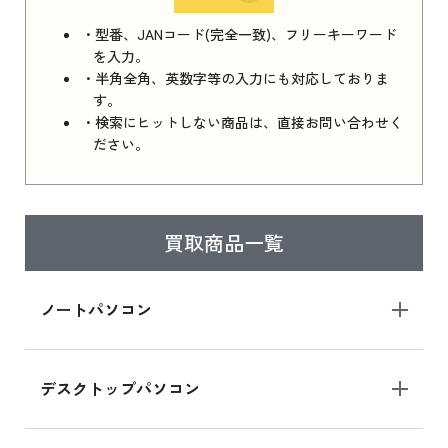
iPhone 16e シリーズ 2025 新品買取価格はこち
・型番、JANコード(完全一致)、フリーキーワード
ら
を入力。
・半角全角、英数字等の入力にも対応しておりま
す。
・検索にヒットしない商品は、直接お問い合わせく
iPad 11インチ 2025年春モデル
ださい。
iPad 11インチ 2025年春モデル 新品買取価格
はこちら
買取商品一覧
iPad Air 2025年春モデル
iPad Air 2025年春モデル 新品買取価格はこち
ノートパソコン
ら
デスクトップパソコン
iPad mini シリーズ 2024
iPad mini 8.3インチ の新品買取価格