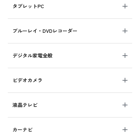
タブレットPC
iPhone 16 シリーズ
ブルーレイ・DVDレコーダー
iPhone 16 の新品買取価格
デジタル家電全般
iPad Air 11インチ シリーズ
iPad Air 11インチ の新品買取価格
ビデオカメラ
iPhone 15 128GB シリーズ
iPhone 15 128GB の新品買取価格
液晶テレビ
iPad 10.2 Wi-Fi 64GB MK2L3J/A
カーナビ
MK2L3J/Aの新品買取価格はこちら