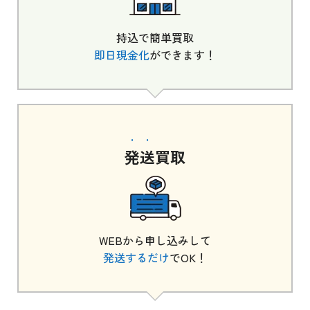
持込で簡単買取
即日現金化
ができます！
発送
買取
WEBから申し込みして
発送するだけ
でOK！