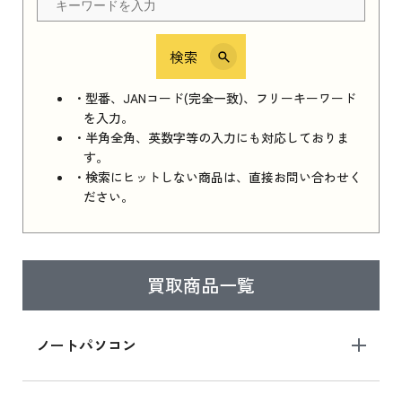
検索
iPhone 16e シリーズ 2025
iPhone 16e シリーズ 2025 新品買取価格はこち
・型番、JANコード(完全一致)、フリーキーワード
ら
を入力。
・半角全角、英数字等の入力にも対応しておりま
す。
・検索にヒットしない商品は、直接お問い合わせく
iPad 11インチ 2025年春モデル
ださい。
iPad 11インチ 2025年春モデル 新品買取価格
はこちら
買取商品一覧
iPad Air 2025年春モデル
iPad Air 2025年春モデル 新品買取価格はこち
ノートパソコン
ら