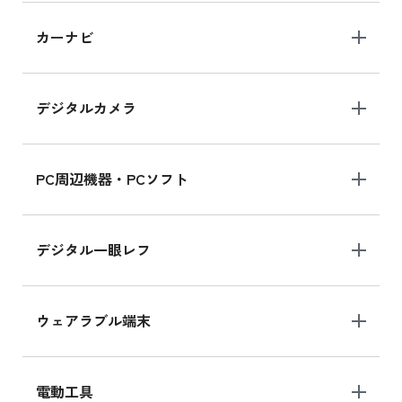
iPad 10.2 Wi-Fi 64GB MK2L3J/A
カーナビ
MK2L3J/Aの新品買取価格はこちら
デジタルカメラ
iPad 10.2 Wi-Fi 64GB MK2K3J/A
MK2K3J/Aの新品買取価格はこちら
PC周辺機器・PCソフト
デジタル一眼レフ
ウェアラブル端末
電動工具