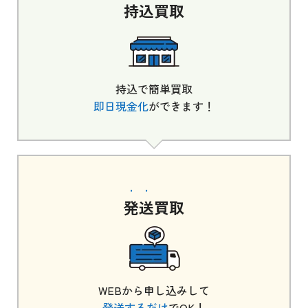
持込
買取
持込で簡単買取
即日現金化
ができます！
発送
買取
WEBから申し込みして
発送するだけ
でOK！