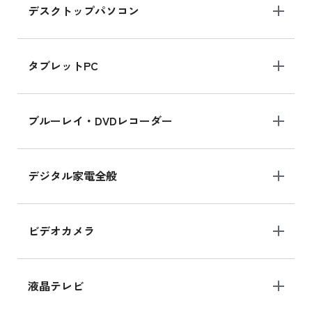
デスクトップパソコン
iPad mini シリーズ 2024
iPad mini 8.3インチ の新品買取価格
タブレットPC
iPhone 16 シリーズ
ブルーレイ・DVDレコーダー
iPhone 16 の新品買取価格
デジタル家電全般
iPad Air 11インチ シリーズ
iPad Air 11インチ の新品買取価格
ビデオカメラ
iPhone 15 128GB シリーズ
iPhone 15 128GB の新品買取価格
液晶テレビ