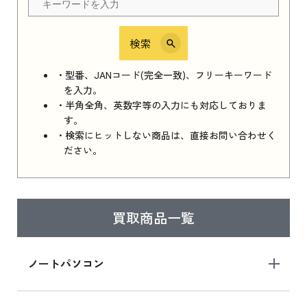
検索
iPhone 16e シリーズ 2025
iPhone 16e シリーズ 2025 新品買取価格はこち
・型番、JANコード(完全一致)、フリーキーワード
ら
を入力。
・半角全角、英数字等の入力にも対応しておりま
す。
・検索にヒットしない商品は、直接お問い合わせく
iPad 11インチ 2025年春モデル
ださい。
iPad 11インチ 2025年春モデル 新品買取価格
はこちら
買取商品一覧
iPad Air 2025年春モデル
iPad Air 2025年春モデル 新品買取価格はこち
ノートパソコン
ら