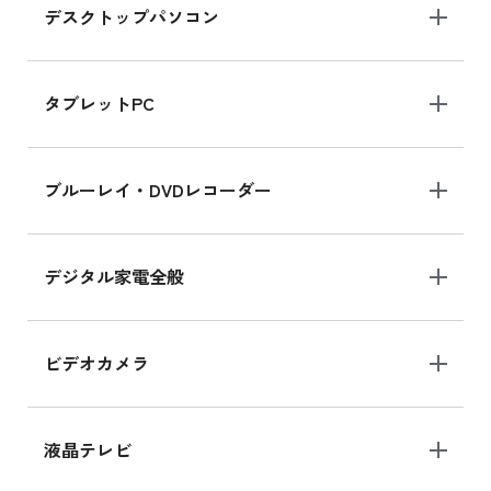
デスクトップパソコン
iPad mini シリーズ 2024
iPad mini 8.3インチ の新品買取価格
タブレットPC
iPhone 16 シリーズ
ブルーレイ・DVDレコーダー
iPhone 16 の新品買取価格
デジタル家電全般
iPad Air 11インチ シリーズ
iPad Air 11インチ の新品買取価格
ビデオカメラ
iPhone 15 128GB シリーズ
iPhone 15 128GB の新品買取価格
液晶テレビ