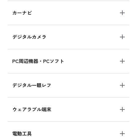
iPad 10.2 Wi-Fi 64GB MK2L3J/A
カーナビ
MK2L3J/Aの新品買取価格はこちら
デジタルカメラ
iPad 10.2 Wi-Fi 64GB MK2K3J/A
MK2K3J/Aの新品買取価格はこちら
PC周辺機器・PCソフト
デジタル一眼レフ
ウェアラブル端末
電動工具