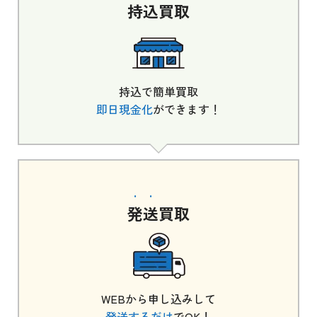
持込
買取
持込で簡単買取
即日現金化
ができます！
発送
買取
WEBから申し込みして
発送するだけ
でOK！