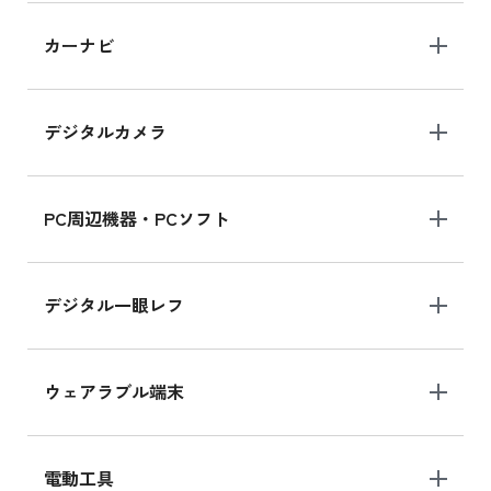
iPad 10.2 Wi-Fi 64GB MK2L3J/A
カーナビ
MK2L3J/Aの新品買取価格はこちら
デジタルカメラ
iPad 10.2 Wi-Fi 64GB MK2K3J/A
MK2K3J/Aの新品買取価格はこちら
PC周辺機器・PCソフト
デジタル一眼レフ
ウェアラブル端末
電動工具