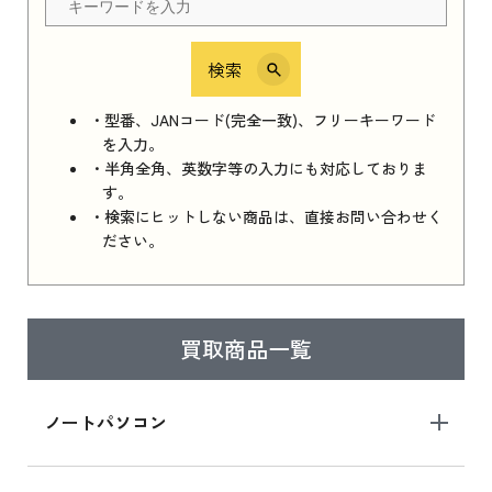
検索
iPhone 16e シリーズ 2025
iPhone 16e シリーズ 2025 新品買取価格はこち
・型番、JANコード(完全一致)、フリーキーワード
ら
を入力。
・半角全角、英数字等の入力にも対応しておりま
す。
・検索にヒットしない商品は、直接お問い合わせく
iPad 11インチ 2025年春モデル
ださい。
iPad 11インチ 2025年春モデル 新品買取価格
はこちら
買取商品一覧
iPad Air 2025年春モデル
iPad Air 2025年春モデル 新品買取価格はこち
ノートパソコン
ら