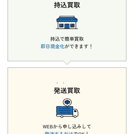
持込
買取
持込で簡単買取
即日現金化
ができます！
発送
買取
WEBから申し込みして
発送するだけ
でOK！