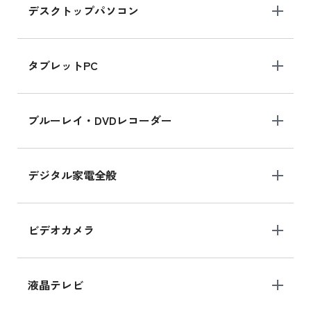
デスクトップパソコン
iPad mini シリーズ 2024
iPad mini 8.3インチ の新品買取価格
タブレットPC
iPhone 16 シリーズ
ブルーレイ・DVDレコーダー
iPhone 16 の新品買取価格
デジタル家電全般
iPad Air 11インチ シリーズ
iPad Air 11インチ の新品買取価格
ビデオカメラ
iPhone 15 128GB シリーズ
iPhone 15 128GB の新品買取価格
液晶テレビ