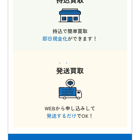
持込で簡単買取
即日現金化
ができます！
発送
買取
WEBから申し込みして
発送するだけ
でOK！