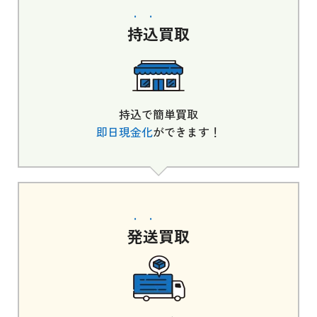
持込
買取
持込で簡単買取
即日現金化
ができます！
発送
買取