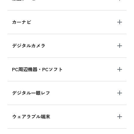
iPad 10.2 Wi-Fi 64GB MK2L3J/A
カーナビ
MK2L3J/Aの新品買取価格はこちら
デジタルカメラ
iPad 10.2 Wi-Fi 64GB MK2K3J/A
MK2K3J/Aの新品買取価格はこちら
PC周辺機器・PCソフト
デジタル一眼レフ
ウェアラブル端末