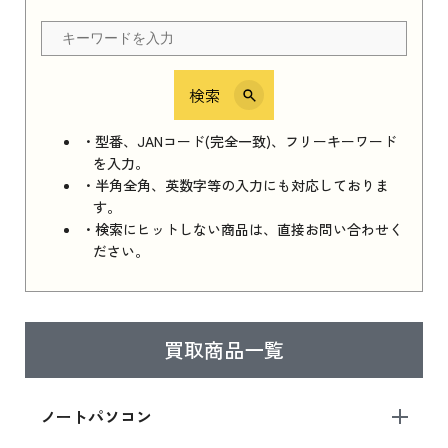
ちら
検索
iPhone 16e シリーズ 2025
iPhone 16e シリーズ 2025 新品買取価格はこち
・型番、JANコード(完全一致)、フリーキーワード
ら
を入力。
・半角全角、英数字等の入力にも対応しておりま
す。
・検索にヒットしない商品は、直接お問い合わせく
iPad 11インチ 2025年春モデル
ださい。
iPad 11インチ 2025年春モデル 新品買取価格
はこちら
買取商品一覧
iPad Air 2025年春モデル
iPad Air 2025年春モデル 新品買取価格はこち
ノートパソコン
ら