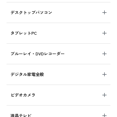
デスクトップパソコン
iPad mini シリーズ 2024
iPad mini 8.3インチ の新品買取価格
タブレットPC
iPhone 16 シリーズ
ブルーレイ・DVDレコーダー
iPhone 16 の新品買取価格
デジタル家電全般
iPad Air 11インチ シリーズ
iPad Air 11インチ の新品買取価格
ビデオカメラ
iPhone 15 128GB シリーズ
iPhone 15 128GB の新品買取価格
液晶テレビ