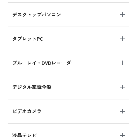
デスクトップパソコン
iPad mini シリーズ 2024
iPad mini 8.3インチ の新品買取価格
タブレットPC
iPhone 16 シリーズ
ブルーレイ・DVDレコーダー
iPhone 16 の新品買取価格
デジタル家電全般
iPad Air 11インチ シリーズ
iPad Air 11インチ の新品買取価格
ビデオカメラ
iPhone 15 128GB シリーズ
iPhone 15 128GB の新品買取価格
液晶テレビ