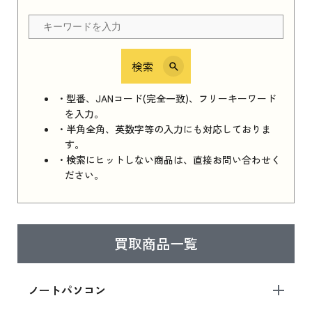
ちら
検索
iPhone 16e シリーズ 2025
iPhone 16e シリーズ 2025 新品買取価格はこち
・型番、JANコード(完全一致)、フリーキーワード
ら
を入力。
・半角全角、英数字等の入力にも対応しておりま
す。
・検索にヒットしない商品は、直接お問い合わせく
iPad 11インチ 2025年春モデル
ださい。
iPad 11インチ 2025年春モデル 新品買取価格
はこちら
買取商品一覧
iPad Air 2025年春モデル
iPad Air 2025年春モデル 新品買取価格はこち
ノートパソコン
ら