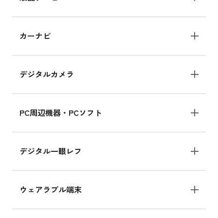
iPad 10.2 Wi-Fi 64GB MK2L3J/A
カーナビ
MK2L3J/Aの新品買取価格はこちら
デジタルカメラ
iPad 10.2 Wi-Fi 64GB MK2K3J/A
MK2K3J/Aの新品買取価格はこちら
PC周辺機器・PCソフト
デジタル一眼レフ
ウェアラブル端末