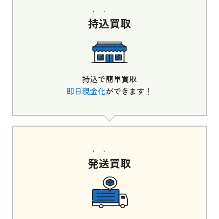
持込
買取
持込で簡単買取
即日現金化
ができます！
発送
買取