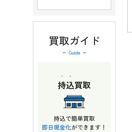
買取ガイド
Guide
持込
買取
持込で簡単買取
即日現金化
ができます！