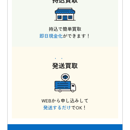
持込で簡単買取
即日現金化
ができます！
発送
買取
WEBから申し込みして
発送するだけ
でOK！