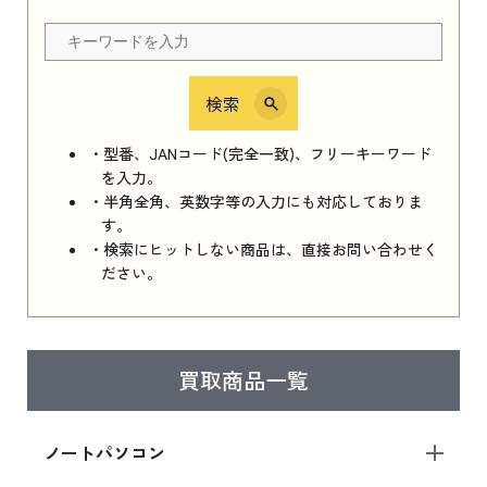
ちら
検索
iPhone 16e シリーズ 2025
iPhone 16e シリーズ 2025 新品買取価格はこち
・型番、JANコード(完全一致)、フリーキーワード
ら
を入力。
・半角全角、英数字等の入力にも対応しておりま
す。
・検索にヒットしない商品は、直接お問い合わせく
iPad 11インチ 2025年春モデル
ださい。
iPad 11インチ 2025年春モデル 新品買取価格
はこちら
買取商品一覧
iPad Air 2025年春モデル
iPad Air 2025年春モデル 新品買取価格はこち
ノートパソコン
ら