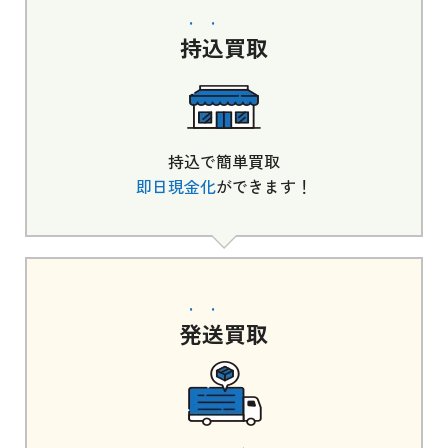
持込
買取
持込で簡単買取
即日現金化
ができます！
発送
買取