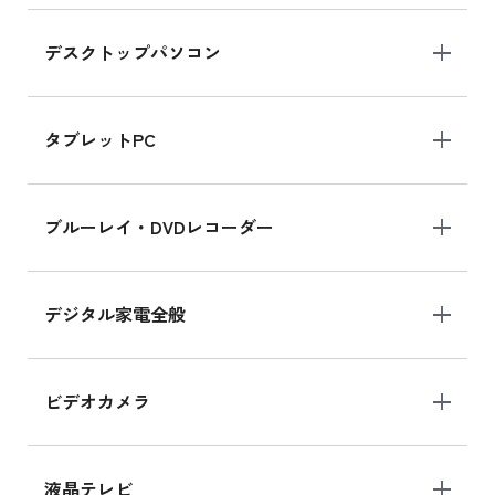
デスクトップパソコン
iPad mini シリーズ 2024
iPad mini 8.3インチ の新品買取価格
タブレットPC
iPhone 16 シリーズ
ブルーレイ・DVDレコーダー
iPhone 16 の新品買取価格
デジタル家電全般
iPad Air 11インチ シリーズ
iPad Air 11インチ の新品買取価格
ビデオカメラ
iPhone 15 128GB シリーズ
iPhone 15 128GB の新品買取価格
液晶テレビ