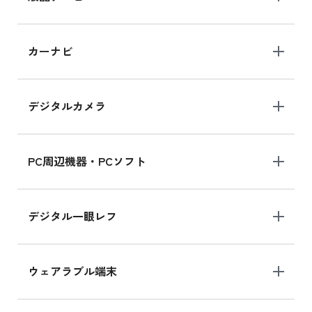
iPad 10.2 Wi-Fi 64GB MK2L3J/A
カーナビ
MK2L3J/Aの新品買取価格はこちら
デジタルカメラ
iPad 10.2 Wi-Fi 64GB MK2K3J/A
MK2K3J/Aの新品買取価格はこちら
PC周辺機器・PCソフト
デジタル一眼レフ
ウェアラブル端末