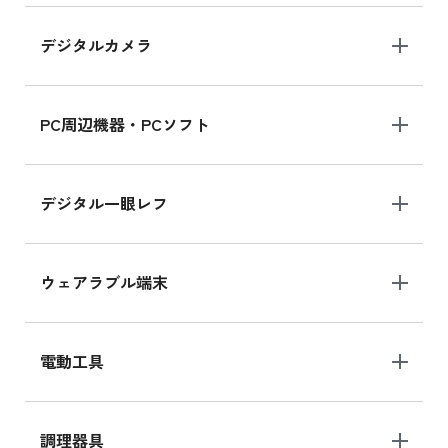
デジタルカメラ
iPad 10.2 Wi-Fi 64GB MK2K3J/A
MK2K3J/Aの新品買取価格はこちら
PC周辺機器・PCソフト
デジタル一眼レフ
ウェアラブル端末
電動工具
調理器具