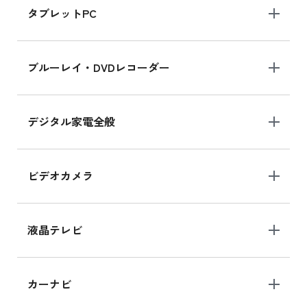
タブレットPC
iPhone 16 シリーズ
ブルーレイ・DVDレコーダー
iPhone 16 の新品買取価格
デジタル家電全般
iPad Air 11インチ シリーズ
iPad Air 11インチ の新品買取価格
ビデオカメラ
iPhone 15 128GB シリーズ
iPhone 15 128GB の新品買取価格
液晶テレビ
iPad 10.2 Wi-Fi 64GB MK2L3J/A
カーナビ
MK2L3J/Aの新品買取価格はこちら