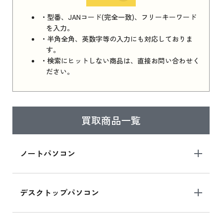
iPhone 16e シリーズ 2025 新品買取価格はこち
・型番、JANコード(完全一致)、フリーキーワード
ら
を入力。
・半角全角、英数字等の入力にも対応しておりま
す。
・検索にヒットしない商品は、直接お問い合わせく
iPad 11インチ 2025年春モデル
ださい。
iPad 11インチ 2025年春モデル 新品買取価格
はこちら
買取商品一覧
iPad Air 2025年春モデル
iPad Air 2025年春モデル 新品買取価格はこち
ノートパソコン
ら
デスクトップパソコン
iPad mini シリーズ 2024
iPad mini 8.3インチ の新品買取価格