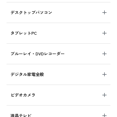
デスクトップパソコン
iPad mini シリーズ 2024
iPad mini 8.3インチ の新品買取価格
タブレットPC
iPhone 16 シリーズ
ブルーレイ・DVDレコーダー
iPhone 16 の新品買取価格
デジタル家電全般
iPad Air 11インチ シリーズ
iPad Air 11インチ の新品買取価格
ビデオカメラ
iPhone 15 128GB シリーズ
iPhone 15 128GB の新品買取価格
液晶テレビ