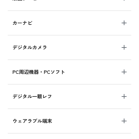
iPad 10.2 Wi-Fi 64GB MK2L3J/A
カーナビ
MK2L3J/Aの新品買取価格はこちら
デジタルカメラ
iPad 10.2 Wi-Fi 64GB MK2K3J/A
MK2K3J/Aの新品買取価格はこちら
PC周辺機器・PCソフト
デジタル一眼レフ
ウェアラブル端末