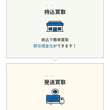
持込
買取
持込で簡単買取
即日現金化
ができます！
発送
買取