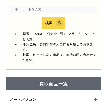
ちら
検索
iPhone 16e シリーズ 2025
iPhone 16e シリーズ 2025 新品買取価格はこち
・型番、JANコード(完全一致)、フリーキーワード
ら
を入力。
・半角全角、英数字等の入力にも対応しておりま
す。
・検索にヒットしない商品は、直接お問い合わせく
iPad 11インチ 2025年春モデル
ださい。
iPad 11インチ 2025年春モデル 新品買取価格
はこちら
買取商品一覧
iPad Air 2025年春モデル
iPad Air 2025年春モデル 新品買取価格はこち
ノートパソコン
ら