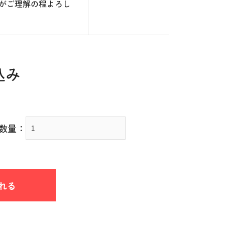
がご理解の程よろし
込み
数量：
れる