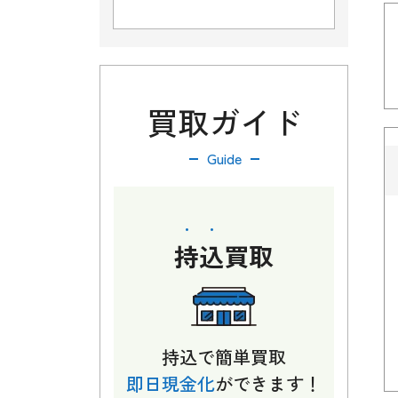
買取ガイド
Guide
持込
買取
持込で簡単買取
即日現金化
ができます！