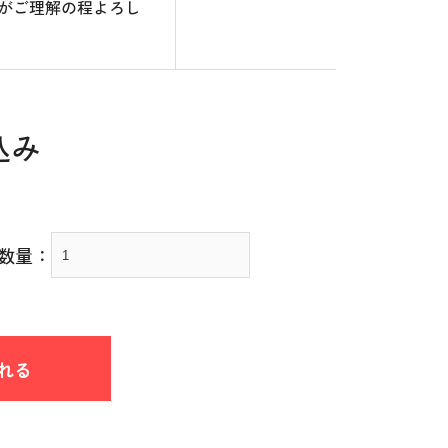
がご理解の程よろし
込み
数量：
れる