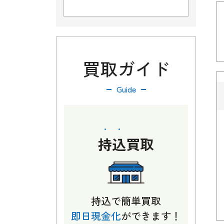
買取ガイド
Guide
持込
買取
持込で簡単買取
即日現金化
ができます！