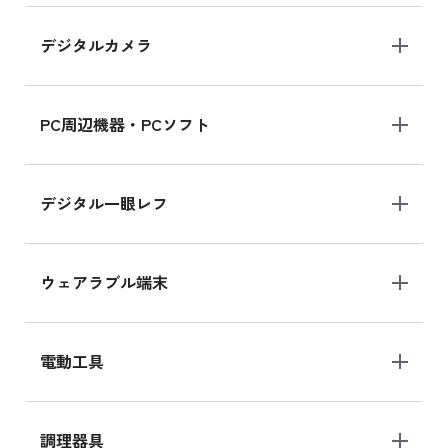
デジタルカメラ
iPad 10.2 Wi-Fi 64GB MK2K3J/A
MK2K3J/Aの新品買取価格はこちら
PC周辺機器・PCソフト
デジタル一眼レフ
ウェアラブル端末
電動工具
調理器具