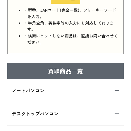
iPhone 16e シリーズ 2025 新品買取価格はこち
・型番、JANコード(完全一致)、フリーキーワード
ら
を入力。
・半角全角、英数字等の入力にも対応しておりま
す。
・検索にヒットしない商品は、直接お問い合わせく
iPad 11インチ 2025年春モデル
ださい。
iPad 11インチ 2025年春モデル 新品買取価格
はこちら
買取商品一覧
iPad Air 2025年春モデル
iPad Air 2025年春モデル 新品買取価格はこち
ノートパソコン
ら
デスクトップパソコン
iPad mini シリーズ 2024
iPad mini 8.3インチ の新品買取価格