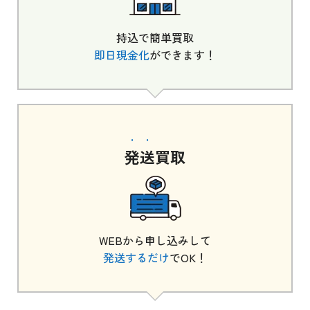
持込で簡単買取
即日現金化
ができます！
発送
買取
WEBから申し込みして
発送するだけ
でOK！