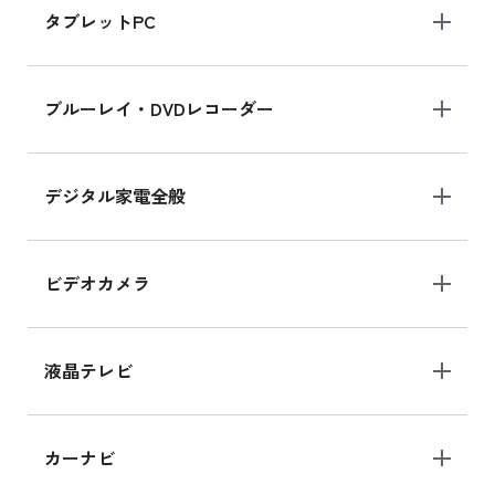
タブレットPC
iPhone 16 シリーズ
ブルーレイ・DVDレコーダー
iPhone 16 の新品買取価格
デジタル家電全般
iPad Air 11インチ シリーズ
iPad Air 11インチ の新品買取価格
ビデオカメラ
iPhone 15 128GB シリーズ
iPhone 15 128GB の新品買取価格
液晶テレビ
iPad 10.2 Wi-Fi 64GB MK2L3J/A
カーナビ
MK2L3J/Aの新品買取価格はこちら