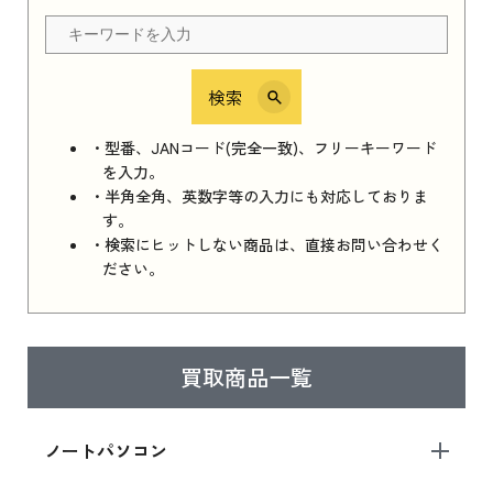
ちら
検索
iPhone 16e シリーズ 2025
iPhone 16e シリーズ 2025 新品買取価格はこち
・型番、JANコード(完全一致)、フリーキーワード
ら
を入力。
・半角全角、英数字等の入力にも対応しておりま
す。
・検索にヒットしない商品は、直接お問い合わせく
iPad 11インチ 2025年春モデル
ださい。
iPad 11インチ 2025年春モデル 新品買取価格
はこちら
買取商品一覧
iPad Air 2025年春モデル
iPad Air 2025年春モデル 新品買取価格はこち
ノートパソコン
ら