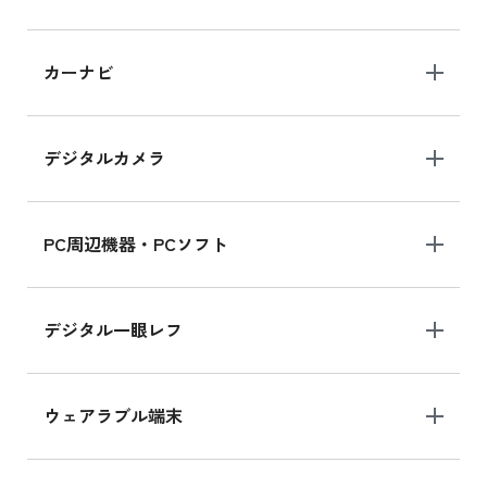
iPad 10.2 Wi-Fi 64GB MK2L3J/A
カーナビ
MK2L3J/Aの新品買取価格はこちら
デジタルカメラ
iPad 10.2 Wi-Fi 64GB MK2K3J/A
MK2K3J/Aの新品買取価格はこちら
PC周辺機器・PCソフト
デジタル一眼レフ
ウェアラブル端末