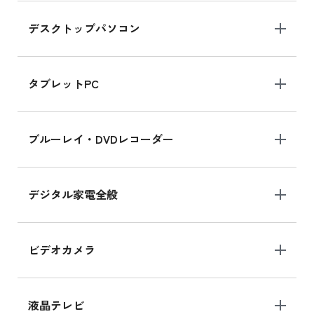
デスクトップパソコン
iPad mini シリーズ 2024
iPad mini 8.3インチ の新品買取価格
タブレットPC
iPhone 16 シリーズ
ブルーレイ・DVDレコーダー
iPhone 16 の新品買取価格
デジタル家電全般
iPad Air 11インチ シリーズ
iPad Air 11インチ の新品買取価格
ビデオカメラ
iPhone 15 128GB シリーズ
iPhone 15 128GB の新品買取価格
液晶テレビ