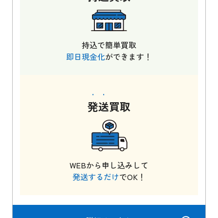
持込で簡単買取
即日現金化
ができます！
発送
買取
WEBから申し込みして
発送するだけ
でOK！