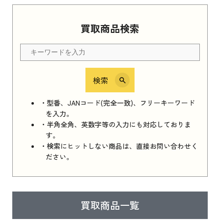
Apple Watch Series 11 2025
買取商品検索
Apple Watch Series 11 2025 新品買取価格はこ
ちら
検索
iPhone 16e シリーズ 2025
iPhone 16e シリーズ 2025 新品買取価格はこち
・型番、JANコード(完全一致)、フリーキーワード
ら
を入力。
・半角全角、英数字等の入力にも対応しておりま
す。
・検索にヒットしない商品は、直接お問い合わせく
iPad 11インチ 2025年春モデル
ださい。
iPad 11インチ 2025年春モデル 新品買取価格
はこちら
買取商品一覧
iPad Air 2025年春モデル