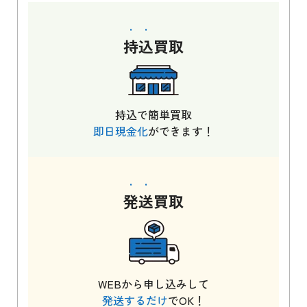
持込
買取
持込で簡単買取
即日現金化
ができます！
発送
買取
WEBから申し込みして
発送するだけ
でOK！