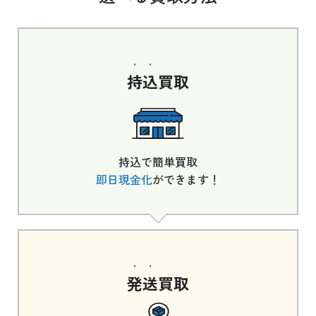
持込
買取
持込で簡単買取
即日現金化
ができます！
発送
買取