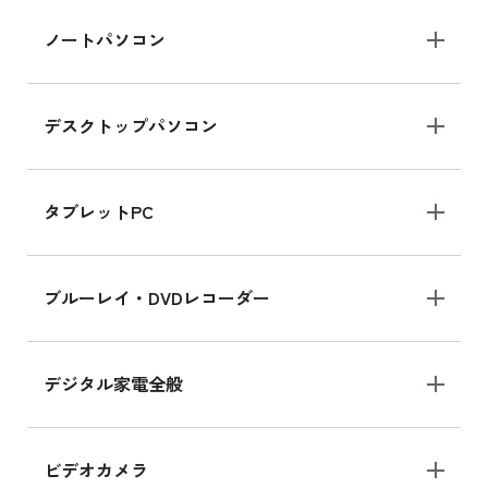
iPad Air 2025年春モデル 新品買取価格はこち
ノートパソコン
ら
デスクトップパソコン
iPad mini シリーズ 2024
iPad mini 8.3インチ の新品買取価格
タブレットPC
iPhone 16 シリーズ
ブルーレイ・DVDレコーダー
iPhone 16 の新品買取価格
デジタル家電全般
iPad Air 11インチ シリーズ
iPad Air 11インチ の新品買取価格
ビデオカメラ