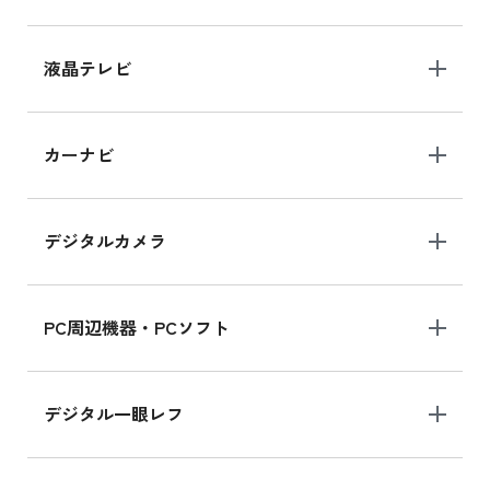
iPhone 15 128GB シリーズ
iPhone 15 128GB の新品買取価格
液晶テレビ
iPad 10.2 Wi-Fi 64GB MK2L3J/A
カーナビ
MK2L3J/Aの新品買取価格はこちら
デジタルカメラ
iPad 10.2 Wi-Fi 64GB MK2K3J/A
MK2K3J/Aの新品買取価格はこちら
PC周辺機器・PCソフト
デジタル一眼レフ