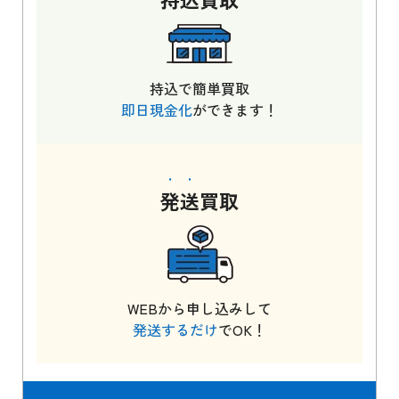
持込で簡単買取
即日現金化
ができます！
発送
買取
WEBから申し込みして
発送するだけ
でOK！