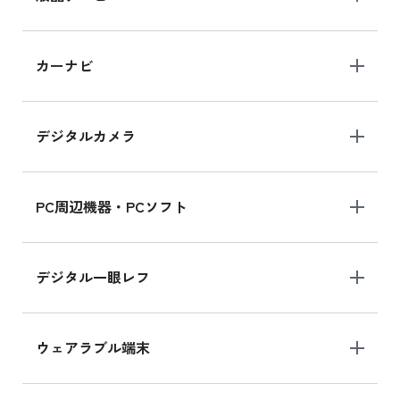
iPad 10.2 Wi-Fi 64GB MK2L3J/A
カーナビ
MK2L3J/Aの新品買取価格はこちら
デジタルカメラ
iPad 10.2 Wi-Fi 64GB MK2K3J/A
MK2K3J/Aの新品買取価格はこちら
PC周辺機器・PCソフト
デジタル一眼レフ
ウェアラブル端末