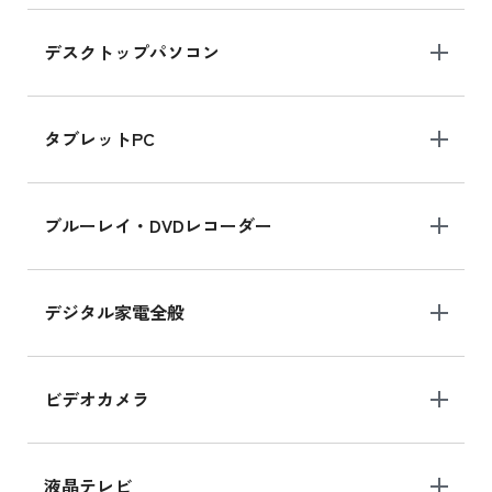
デスクトップパソコン
iPad mini シリーズ 2024
iPad mini 8.3インチ の新品買取価格
タブレットPC
iPhone 16 シリーズ
ブルーレイ・DVDレコーダー
iPhone 16 の新品買取価格
デジタル家電全般
iPad Air 11インチ シリーズ
iPad Air 11インチ の新品買取価格
ビデオカメラ
iPhone 15 128GB シリーズ
iPhone 15 128GB の新品買取価格
液晶テレビ