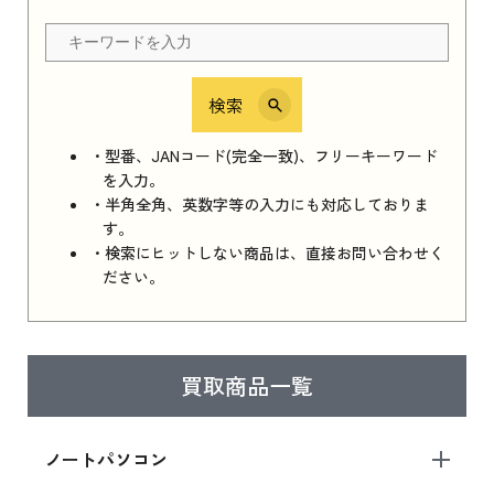
ちら
検索
iPhone 16e シリーズ 2025
iPhone 16e シリーズ 2025 新品買取価格はこち
・型番、JANコード(完全一致)、フリーキーワード
ら
を入力。
・半角全角、英数字等の入力にも対応しておりま
す。
・検索にヒットしない商品は、直接お問い合わせく
iPad 11インチ 2025年春モデル
ださい。
iPad 11インチ 2025年春モデル 新品買取価格
はこちら
買取商品一覧
iPad Air 2025年春モデル
iPad Air 2025年春モデル 新品買取価格はこち
ノートパソコン
ら