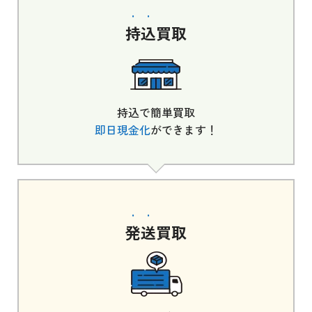
持込
買取
持込で簡単買取
即日現金化
ができます！
発送
買取