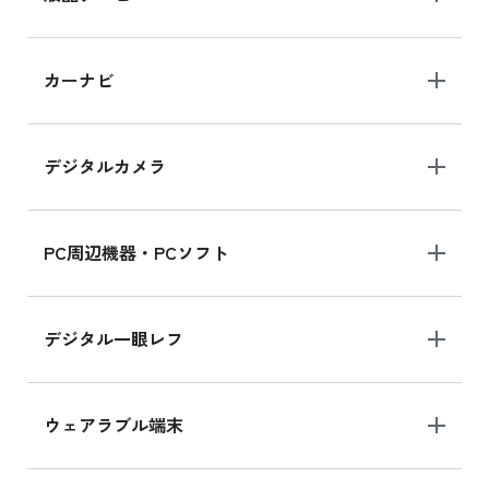
iPad 10.2 Wi-Fi 64GB MK2L3J/A
カーナビ
MK2L3J/Aの新品買取価格はこちら
デジタルカメラ
iPad 10.2 Wi-Fi 64GB MK2K3J/A
MK2K3J/Aの新品買取価格はこちら
PC周辺機器・PCソフト
デジタル一眼レフ
ウェアラブル端末