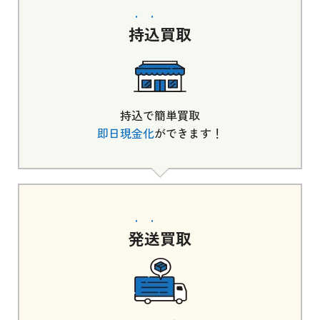
持込
買取
持込で簡単買取
即日現金化
ができます！
発送
買取