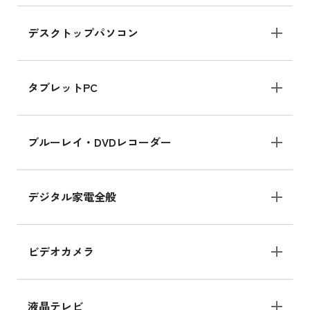
デスクトップパソコン
iPad mini シリーズ 2024
iPad mini 8.3インチ の新品買取価格
タブレットPC
iPhone 16 シリーズ
ブルーレイ・DVDレコーダー
iPhone 16 の新品買取価格
デジタル家電全般
iPad Air 11インチ シリーズ
iPad Air 11インチ の新品買取価格
ビデオカメラ
iPhone 15 128GB シリーズ
iPhone 15 128GB の新品買取価格
液晶テレビ