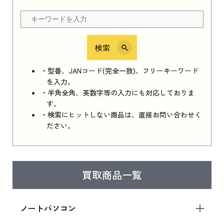
ちら
検索
iPhone 16e シリーズ 2025
iPhone 16e シリーズ 2025 新品買取価格はこち
・型番、JANコード(完全一致)、フリーキーワード
ら
を入力。
・半角全角、英数字等の入力にも対応しておりま
す。
・検索にヒットしない商品は、直接お問い合わせく
iPad 11インチ 2025年春モデル
ださい。
iPad 11インチ 2025年春モデル 新品買取価格
はこちら
買取商品一覧
iPad Air 2025年春モデル
iPad Air 2025年春モデル 新品買取価格はこち
ノートパソコン
ら