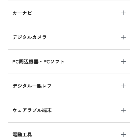
iPad 10.2 Wi-Fi 64GB MK2L3J/A
カーナビ
MK2L3J/Aの新品買取価格はこちら
デジタルカメラ
iPad 10.2 Wi-Fi 64GB MK2K3J/A
MK2K3J/Aの新品買取価格はこちら
PC周辺機器・PCソフト
デジタル一眼レフ
ウェアラブル端末
電動工具