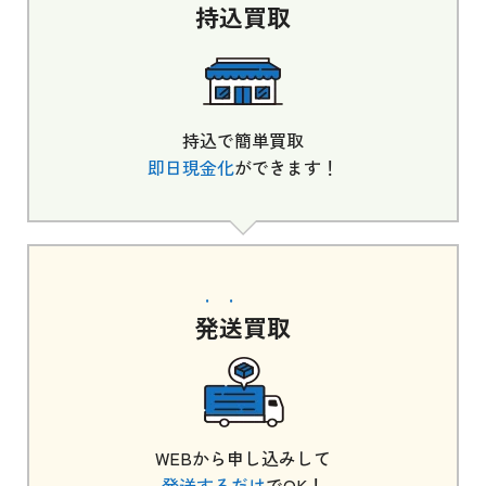
持込
買取
持込で簡単買取
即日現金化
ができます！
発送
買取
WEBから申し込みして
発送するだけ
でOK！