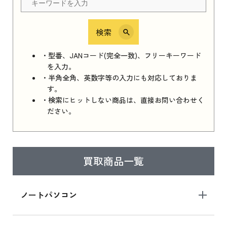
検索
iPhone 16e シリーズ 2025
iPhone 16e シリーズ 2025 新品買取価格はこち
・型番、JANコード(完全一致)、フリーキーワード
ら
を入力。
・半角全角、英数字等の入力にも対応しておりま
す。
・検索にヒットしない商品は、直接お問い合わせく
iPad 11インチ 2025年春モデル
ださい。
iPad 11インチ 2025年春モデル 新品買取価格
はこちら
買取商品一覧
iPad Air 2025年春モデル
iPad Air 2025年春モデル 新品買取価格はこち
ノートパソコン
ら