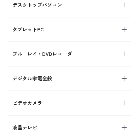
デスクトップパソコン
iPad mini シリーズ 2024
iPad mini 8.3インチ の新品買取価格
タブレットPC
iPhone 16 シリーズ
ブルーレイ・DVDレコーダー
iPhone 16 の新品買取価格
デジタル家電全般
iPad Air 11インチ シリーズ
iPad Air 11インチ の新品買取価格
ビデオカメラ
iPhone 15 128GB シリーズ
iPhone 15 128GB の新品買取価格
液晶テレビ