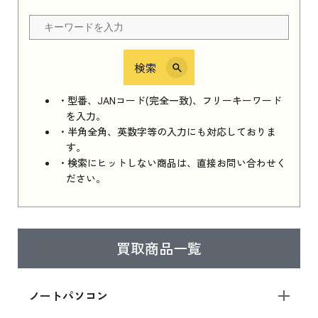
ちら
検索
iPhone 16e シリーズ 2025
iPhone 16e シリーズ 2025 新品買取価格はこち
・型番、JANコード(完全一致)、フリーキーワード
ら
を入力。
・半角全角、英数字等の入力にも対応しておりま
す。
・検索にヒットしない商品は、直接お問い合わせく
iPad 11インチ 2025年春モデル
ださい。
iPad 11インチ 2025年春モデル 新品買取価格
はこちら
買取商品一覧
iPad Air 2025年春モデル
iPad Air 2025年春モデル 新品買取価格はこち
ノートパソコン
ら