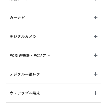
iPad 10.2 Wi-Fi 64GB MK2L3J/A
カーナビ
MK2L3J/Aの新品買取価格はこちら
デジタルカメラ
iPad 10.2 Wi-Fi 64GB MK2K3J/A
MK2K3J/Aの新品買取価格はこちら
PC周辺機器・PCソフト
デジタル一眼レフ
ウェアラブル端末