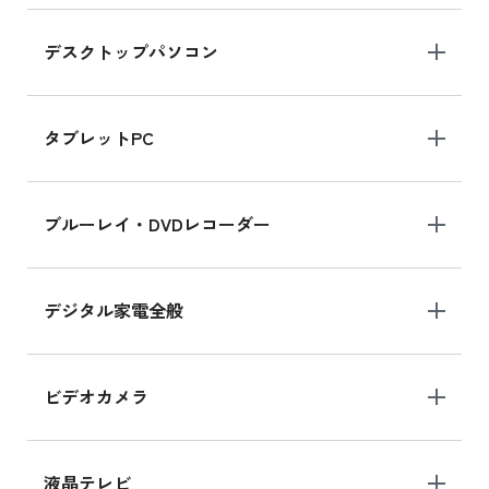
デスクトップパソコン
iPad mini シリーズ 2024
iPad mini 8.3インチ の新品買取価格
タブレットPC
iPhone 16 シリーズ
ブルーレイ・DVDレコーダー
iPhone 16 の新品買取価格
デジタル家電全般
iPad Air 11インチ シリーズ
iPad Air 11インチ の新品買取価格
ビデオカメラ
iPhone 15 128GB シリーズ
iPhone 15 128GB の新品買取価格
液晶テレビ