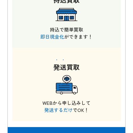
持込で簡単買取
即日現金化
ができます！
発送
買取
WEBから申し込みして
発送するだけ
でOK！