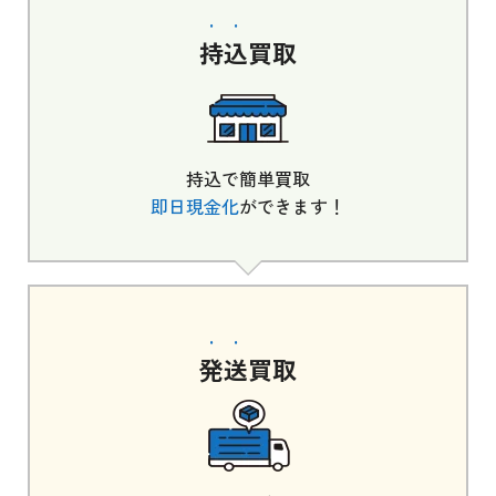
持込
買取
持込で簡単買取
即日現金化
ができます！
発送
買取