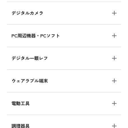
デジタルカメラ
iPad 10.2 Wi-Fi 64GB MK2K3J/A
MK2K3J/Aの新品買取価格はこちら
PC周辺機器・PCソフト
デジタル一眼レフ
ウェアラブル端末
電動工具
調理器具