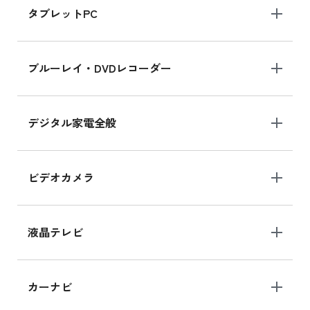
タブレットPC
iPhone 16 シリーズ
ブルーレイ・DVDレコーダー
iPhone 16 の新品買取価格
デジタル家電全般
iPad Air 11インチ シリーズ
iPad Air 11インチ の新品買取価格
ビデオカメラ
iPhone 15 128GB シリーズ
iPhone 15 128GB の新品買取価格
液晶テレビ
iPad 10.2 Wi-Fi 64GB MK2L3J/A
カーナビ
MK2L3J/Aの新品買取価格はこちら