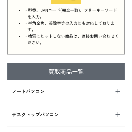
iPhone 16e シリーズ 2025 新品買取価格はこち
・型番、JANコード(完全一致)、フリーキーワード
ら
を入力。
・半角全角、英数字等の入力にも対応しておりま
す。
・検索にヒットしない商品は、直接お問い合わせく
iPad 11インチ 2025年春モデル
ださい。
iPad 11インチ 2025年春モデル 新品買取価格
はこちら
買取商品一覧
iPad Air 2025年春モデル
iPad Air 2025年春モデル 新品買取価格はこち
ノートパソコン
ら
デスクトップパソコン
iPad mini シリーズ 2024
iPad mini 8.3インチ の新品買取価格