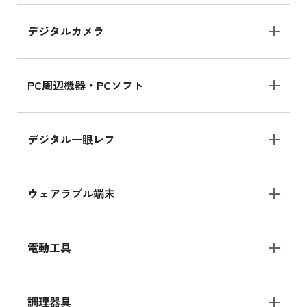
デジタルカメラ
iPad 10.2 Wi-Fi 64GB MK2K3J/A
MK2K3J/Aの新品買取価格はこちら
PC周辺機器・PCソフト
デジタル一眼レフ
ウェアラブル端末
電動工具
調理器具