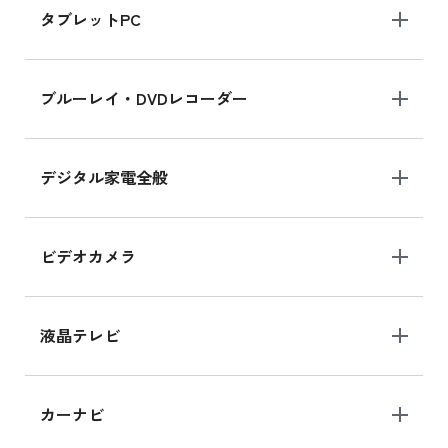
タブレットPC
iPhone 16 シリーズ
ブルーレイ・DVDレコーダー
iPhone 16 の新品買取価格
デジタル家電全般
iPad Air 11インチ シリーズ
iPad Air 11インチ の新品買取価格
ビデオカメラ
iPhone 15 128GB シリーズ
iPhone 15 128GB の新品買取価格
液晶テレビ
iPad 10.2 Wi-Fi 64GB MK2L3J/A
カーナビ
MK2L3J/Aの新品買取価格はこちら