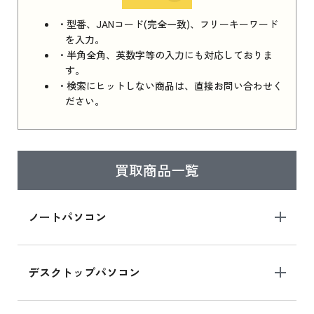
iPhone 16e シリーズ 2025 新品買取価格はこち
・型番、JANコード(完全一致)、フリーキーワード
ら
を入力。
・半角全角、英数字等の入力にも対応しておりま
す。
・検索にヒットしない商品は、直接お問い合わせく
iPad 11インチ 2025年春モデル
ださい。
iPad 11インチ 2025年春モデル 新品買取価格
はこちら
買取商品一覧
iPad Air 2025年春モデル
iPad Air 2025年春モデル 新品買取価格はこち
ノートパソコン
ら
デスクトップパソコン
iPad mini シリーズ 2024
iPad mini 8.3インチ の新品買取価格