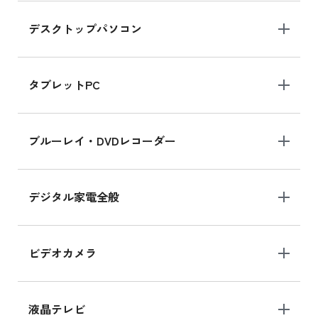
デスクトップパソコン
iPad mini シリーズ 2024
iPad mini 8.3インチ の新品買取価格
タブレットPC
iPhone 16 シリーズ
ブルーレイ・DVDレコーダー
iPhone 16 の新品買取価格
デジタル家電全般
iPad Air 11インチ シリーズ
iPad Air 11インチ の新品買取価格
ビデオカメラ
iPhone 15 128GB シリーズ
iPhone 15 128GB の新品買取価格
液晶テレビ