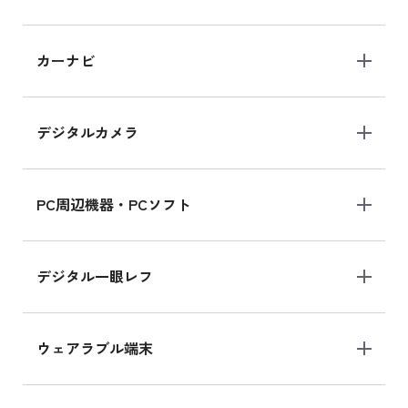
iPad 10.2 Wi-Fi 64GB MK2L3J/A
カーナビ
MK2L3J/Aの新品買取価格はこちら
デジタルカメラ
iPad 10.2 Wi-Fi 64GB MK2K3J/A
MK2K3J/Aの新品買取価格はこちら
PC周辺機器・PCソフト
デジタル一眼レフ
ウェアラブル端末