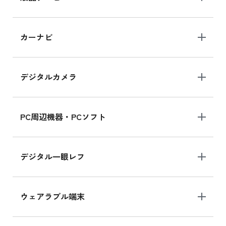
iPad 10.2 Wi-Fi 64GB MK2L3J/A
カーナビ
MK2L3J/Aの新品買取価格はこちら
デジタルカメラ
iPad 10.2 Wi-Fi 64GB MK2K3J/A
MK2K3J/Aの新品買取価格はこちら
PC周辺機器・PCソフト
デジタル一眼レフ
ウェアラブル端末