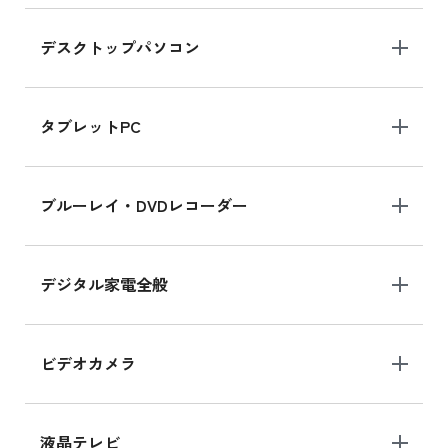
デスクトップパソコン
iPad mini シリーズ 2024
iPad mini 8.3インチ の新品買取価格
タブレットPC
iPhone 16 シリーズ
ブルーレイ・DVDレコーダー
iPhone 16 の新品買取価格
デジタル家電全般
iPad Air 11インチ シリーズ
iPad Air 11インチ の新品買取価格
ビデオカメラ
iPhone 15 128GB シリーズ
iPhone 15 128GB の新品買取価格
液晶テレビ