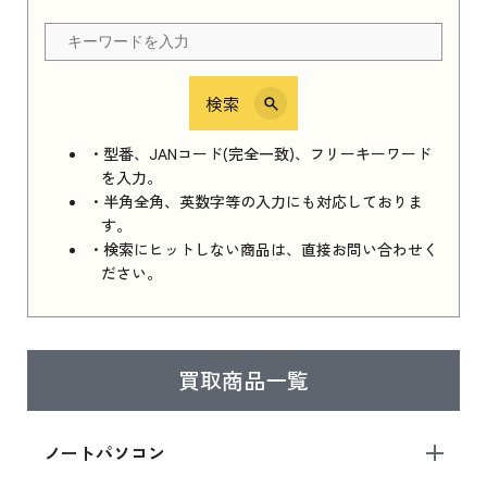
ちら
検索
iPhone 16e シリーズ 2025
iPhone 16e シリーズ 2025 新品買取価格はこち
・型番、JANコード(完全一致)、フリーキーワード
ら
を入力。
・半角全角、英数字等の入力にも対応しておりま
す。
・検索にヒットしない商品は、直接お問い合わせく
iPad 11インチ 2025年春モデル
ださい。
iPad 11インチ 2025年春モデル 新品買取価格
はこちら
買取商品一覧
iPad Air 2025年春モデル
iPad Air 2025年春モデル 新品買取価格はこち
ノートパソコン
ら