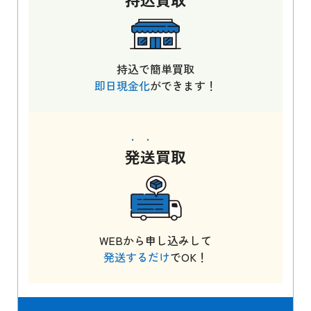
持込で簡単買取
即日現金化
ができます！
発送
買取
WEBから申し込みして
発送するだけ
でOK！