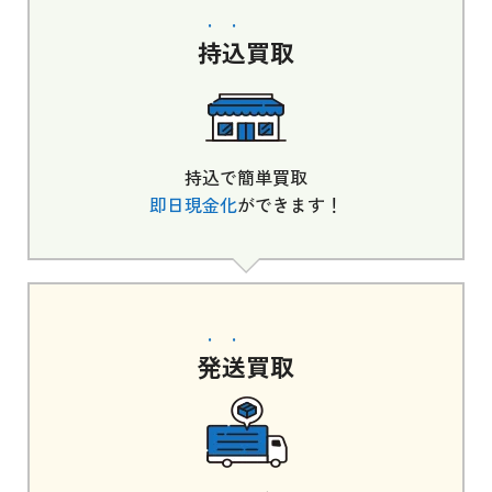
持込
買取
持込で簡単買取
即日現金化
ができます！
発送
買取