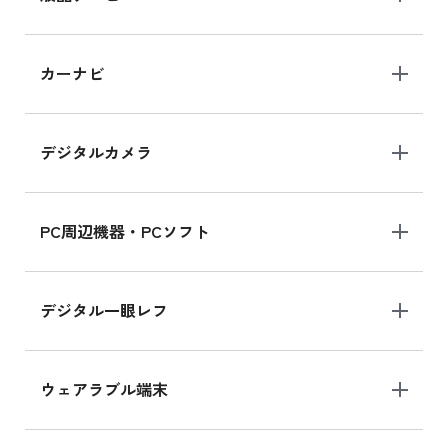
iPad 10.2 Wi-Fi 64GB MK2L3J/A
カーナビ
MK2L3J/Aの新品買取価格はこちら
デジタルカメラ
iPad 10.2 Wi-Fi 64GB MK2K3J/A
MK2K3J/Aの新品買取価格はこちら
PC周辺機器・PCソフト
デジタル一眼レフ
ウェアラブル端末