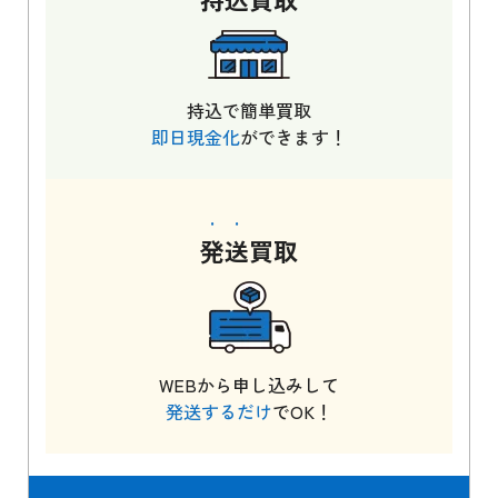
持込で簡単買取
即日現金化
ができます！
発送
買取
WEBから申し込みして
発送するだけ
でOK！