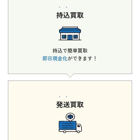
持込
買取
持込で簡単買取
即日現金化
ができます！
発送
買取