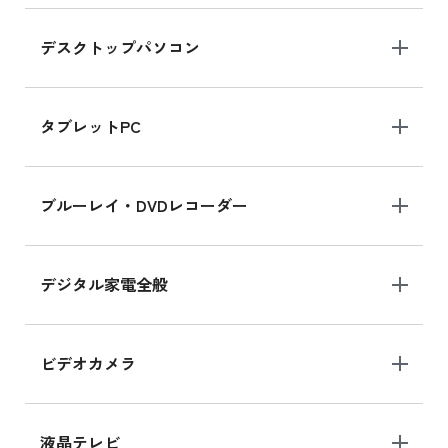
デスクトップパソコン
iPad mini シリーズ 2024
iPad mini 8.3インチ の新品買取価格
タブレットPC
iPhone 16 シリーズ
ブルーレイ・DVDレコーダー
iPhone 16 の新品買取価格
デジタル家電全般
iPad Air 11インチ シリーズ
iPad Air 11インチ の新品買取価格
ビデオカメラ
iPhone 15 128GB シリーズ
iPhone 15 128GB の新品買取価格
液晶テレビ