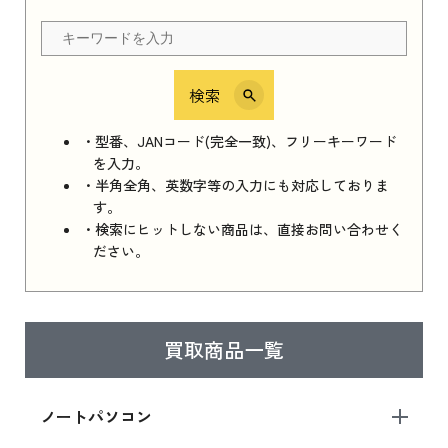
ちら
検索
iPhone 16e シリーズ 2025
iPhone 16e シリーズ 2025 新品買取価格はこち
・型番、JANコード(完全一致)、フリーキーワード
ら
を入力。
・半角全角、英数字等の入力にも対応しておりま
す。
・検索にヒットしない商品は、直接お問い合わせく
iPad 11インチ 2025年春モデル
ださい。
iPad 11インチ 2025年春モデル 新品買取価格
はこちら
買取商品一覧
iPad Air 2025年春モデル
iPad Air 2025年春モデル 新品買取価格はこち
ノートパソコン
ら