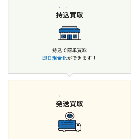
持込
買取
持込で簡単買取
即日現金化
ができます！
発送
買取