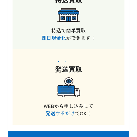
持込で簡単買取
即日現金化
ができます！
発送
買取
WEBから申し込みして
発送するだけ
でOK！