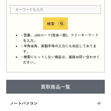
ちら
検索
iPhone 16e シリーズ 2025
iPhone 16e シリーズ 2025 新品買取価格はこち
・型番、JANコード(完全一致)、フリーキーワード
ら
を入力。
・半角全角、英数字等の入力にも対応しておりま
す。
・検索にヒットしない商品は、直接お問い合わせく
iPad 11インチ 2025年春モデル
ださい。
iPad 11インチ 2025年春モデル 新品買取価格
はこちら
買取商品一覧
iPad Air 2025年春モデル
iPad Air 2025年春モデル 新品買取価格はこち
ノートパソコン
ら