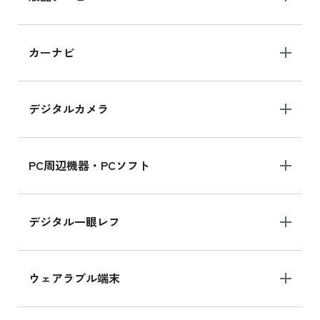
iPad 10.2 Wi-Fi 64GB MK2L3J/A
カーナビ
MK2L3J/Aの新品買取価格はこちら
デジタルカメラ
iPad 10.2 Wi-Fi 64GB MK2K3J/A
MK2K3J/Aの新品買取価格はこちら
PC周辺機器・PCソフト
デジタル一眼レフ
ウェアラブル端末