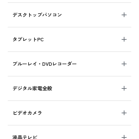
デスクトップパソコン
iPad mini シリーズ 2024
iPad mini 8.3インチ の新品買取価格
タブレットPC
iPhone 16 シリーズ
ブルーレイ・DVDレコーダー
iPhone 16 の新品買取価格
デジタル家電全般
iPad Air 11インチ シリーズ
iPad Air 11インチ の新品買取価格
ビデオカメラ
iPhone 15 128GB シリーズ
iPhone 15 128GB の新品買取価格
液晶テレビ